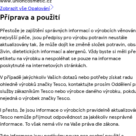
www.unioncosmetic.cz
Zobrazit vše Opalování
Příprava a použití
Přestože je zajištění správných informací o výrobcích věnován
nejvyšší péče, jsou předpisy pro výrobu potravin neustále
aktualizovány tak, že může dojít ke změně složek potravin, ob
živin, dietetických informací a alergenů. Vždy byste si měli pře
etiketu na výrobku a nespoléhat se pouze na informace
poskytnuté na internetových stránkách.
V případě jakýchkoliv Vašich dotazů nebo potřeby získat radu
ohledně výrobků značky Tesco, kontaktujte prosím Oddělení p
služby zákazníkům Tesco nebo výrobce daného výrobku, pokdu
nejedná o výrobek značky Tesco.
I přesto, že jsou informace o výrobcích pravidelně aktualizová
Tesco nemůže přijmout odpovědnost za jakékoliv nesprávné
informace. To však nemá vliv na Vaše práva dle zákona.
Tyto informace jsou podávány pouze pro osobní použití a