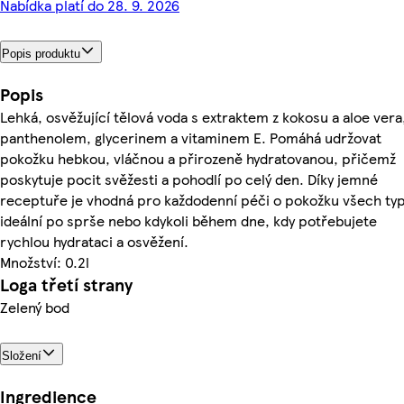
Nabídka platí do 28. 9. 2026
Popis produktu
Popis
Lehká, osvěžující tělová voda s extraktem z kokosu a aloe vera
panthenolem, glycerinem a vitaminem E. Pomáhá udržovat
pokožku hebkou, vláčnou a přirozeně hydratovanou, přičemž
poskytuje pocit svěžesti a pohodlí po celý den. Díky jemné
receptuře je vhodná pro každodenní péči o pokožku všech ty
ideální po sprše nebo kdykoli během dne, kdy potřebujete
rychlou hydrataci a osvěžení.
Množství: 0.2l
Loga třetí strany
Zelený bod
Složení
Ingredience