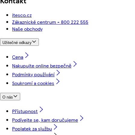
Kontakt
itesco.cz
Zákaznické centrum - 800 222 555
Naše obchody
Užitečné odkazy
Cena
Nakupujte online bezpečně
Podmínky používání
Soukromí a cookies
O nás
Přístupnost
Podívejte se, kam doručujeme
Poplatek za službu