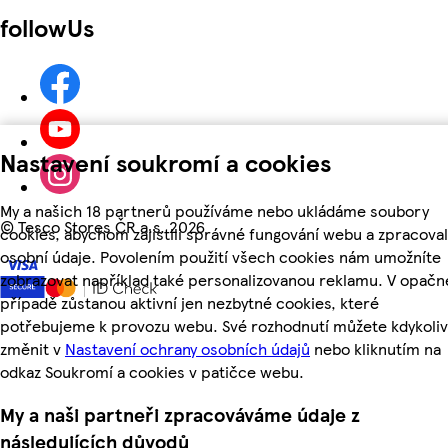
followUs
Nastavení soukromí a cookies
My a našich 18 partnerů používáme nebo ukládáme soubory
©
Tesco Stores ČR a.s. 2026
cookies, abychom zajistili správné fungování webu a zpracoval
osobní údaje. Povolením použití všech cookies nám umožníte
zobrazovat například také personalizovanou reklamu. V opač
případě zůstanou aktivní jen nezbytné cookies, které
potřebujeme k provozu webu. Své rozhodnutí můžete kdykoliv
změnit v
Nastavení ochrany osobních údajů
nebo kliknutím na
odkaz Soukromí a cookies v patičce webu.
My a naši partneři zpracováváme údaje z
následujících důvodů