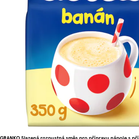
GRANKO Slazená rozpustná směs pro přípravu nápoje s př