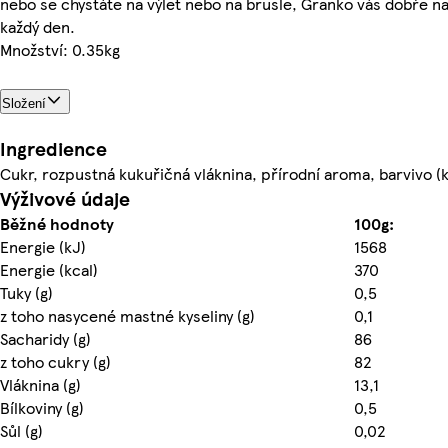
nebo se chystáte na výlet nebo na brusle, Granko vás dobře nala
každý den.
Množství: 0.35kg
Složení
Ingredience
Cukr, rozpustná kukuřičná vláknina, přírodní aroma, barvivo (
Výživové údaje
Běžné hodnoty
100g:
Energie (kJ)
1568
Energie (kcal)
370
Tuky (g)
0,5
z toho nasycené mastné kyseliny (g)
0,1
Sacharidy (g)
86
z toho cukry (g)
82
Vláknina (g)
13,1
Bílkoviny (g)
0,5
Sůl (g)
0,02