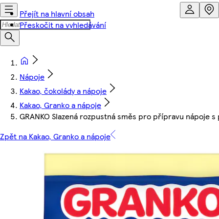
Přejít na hlavní obsah
Přeskočit na vyhledávání
Nápoje
Kakao, čokolády a nápoje
Kakao, Granko a nápoje
GRANKO Slazená rozpustná směs pro přípravu nápoje s 
Zpět na Kakao, Granko a nápoje