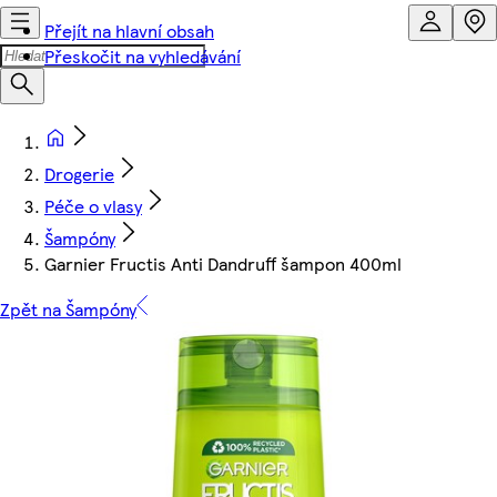
Přejít na hlavní obsah
Přeskočit na vyhledávání
Drogerie
Péče o vlasy
Šampóny
Garnier Fructis Anti Dandruff šampon 400ml
Zpět na Šampóny