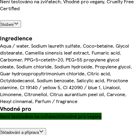
Není testováno na zvířatech, Vhodné pro vegany, Cruelty Free
Certified
Složení
Ingredience
Aqua / water, Sodium laureth sulfate, Coco-betaine, Glycol
distearate, Camellia sinensis leaf extract, Fumaric acid,
Carbomer, PPG-5-ceteth-20, PEG-55 propylene glycol
oleate, Sodium chloride, Sodium hydroxide, Propylene glycol,
Guar hydroxypropyltrimonium chloride, Citric acid,
Octyldodecanol, Sodium benzoate, Salicylic acid, Piroctone
olamine, CI 19140 / yellow 5, CI 42090 / blue 1, Linalool,
Limonene, Citronellol, Citrus aurantium peel oil, Carvone,
Hexyl cinnamal, Parfum / fragrance
Vhodné pro
Není testováno na zvířatech
Vhodné pro vegany
Skladování a příprava