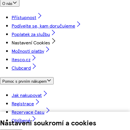
O nás
Přístupnost
Podívejte se, kam doručujeme
Poplatek za službu
Nastavení Cookies
Možnosti platby
itesco.cz
Clubcard
Pomoc s prvním nákupem
Jak nakupovat
Registrace
Rezervace času
Oblíbené
Nastavení soukromí a cookies