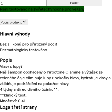
Přidat
Není testováno na zvířatech
Vhodné pro vegany
Popis produktu
Hlavní výhody
Bez silikonů pro přirozený pocit
Dermatologicky testováno
Popis
Vlasy s lupy?
Náš šampon obohacený o Piroctone Olamine a výtažek ze
zeleného čaje eliminuje lupy z pokožky hlavy, hydratuje vlasy a
zklidňuje podráždění na pokožce hlavy.
4 týdny antirecidivního účinku**.
**klinický test.
Množství: 0.4l
Loga třetí strany