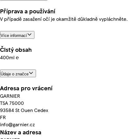
Příprava a používání
V případě zasažení očí je okamžitě důkladně vypláchněte.
Více informací
Čistý obsah
400ml ℮
Údaje o značce
Adresa pro vrácení
GARNIER
TSA 75000
93584 St Ouen Cedex
FR
info@garnier.cz
Název a adresa