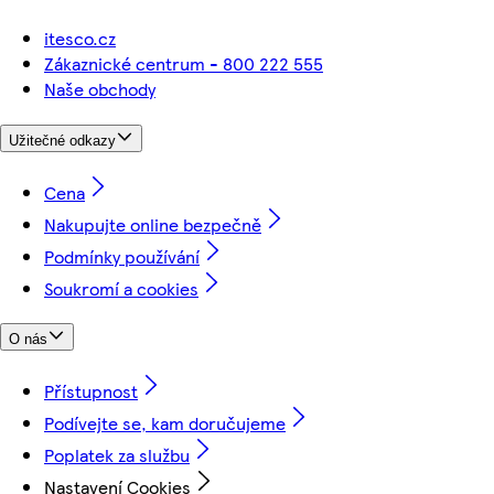
itesco.cz
Zákaznické centrum - 800 222 555
Naše obchody
Užitečné odkazy
Cena
Nakupujte online bezpečně
Podmínky používání
Soukromí a cookies
O nás
Přístupnost
Podívejte se, kam doručujeme
Poplatek za službu
Nastavení Cookies