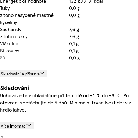
Energetická hodnota
132 kJ / 31 kcal
Tuky
0,0 g
z toho nasycené mastné
0,0 g
kyseliny
Sacharidy
7,6 g
z toho cukry
7,6 g
Vláknina
0,1 g
Bílkoviny
0,1 g
Sůl
0,0 g
Skladování a příprava
Skladování
Uchovávejte v chladničce při teplotě od +1 ℃ do +6 ℃. Po
otevření spotřebujte do 5 dnů. Minimální trvanlivost do: viz
hrdlo lahve.
Více informací