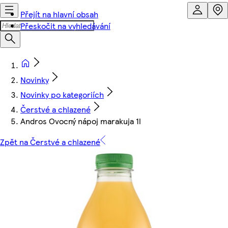
Přejít na hlavní obsah
Přeskočit na vyhledávání
Novinky
Novinky po kategoriích
Čerstvé a chlazené
Andros Ovocný nápoj marakuja 1l
Zpět na Čerstvé a chlazené