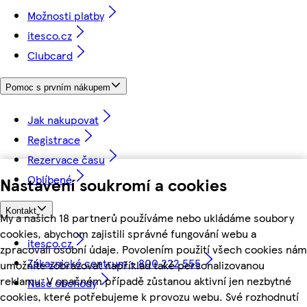
Možnosti platby
itesco.cz
Clubcard
Pomoc s prvním nákupem
Jak nakupovat
Registrace
Rezervace času
Oblíbené
Nastavení soukromí a cookies
Kontakt
My a našich 18 partnerů používáme nebo ukládáme soubory
cookies, abychom zajistili správné fungování webu a
itesco.cz
zpracovali osobní údaje. Povolením použití všech cookies nám
Zákaznické centrum - 800 222 555
umožníte zobrazovat například také personalizovanou
reklamu. V opačném případě zůstanou aktivní jen nezbytné
Naše obchody
cookies, které potřebujeme k provozu webu. Své rozhodnutí