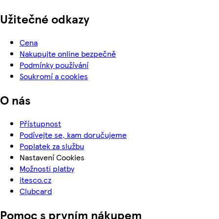
Užitečné odkazy
Cena
Nakupujte online bezpečně
Podmínky používání
Soukromí a cookies
O nás
Přístupnost
Podívejte se, kam doručujeme
Poplatek za službu
Nastavení Cookies
Možnosti platby
itesco.cz
Clubcard
Pomoc s prvním nákupem