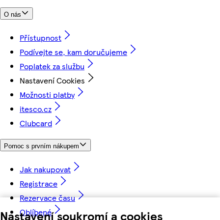
O nás
Přístupnost
Podívejte se, kam doručujeme
Poplatek za službu
Nastavení Cookies
Možnosti platby
itesco.cz
Clubcard
Pomoc s prvním nákupem
Jak nakupovat
Registrace
Rezervace času
Oblíbené
Nastavení soukromí a cookies