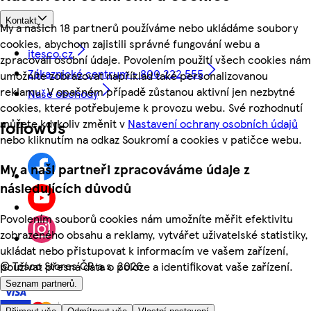
Kontakt
My a našich 18 partnerů používáme nebo ukládáme soubory
cookies, abychom zajistili správné fungování webu a
itesco.cz
zpracovali osobní údaje. Povolením použití všech cookies nám
Zákaznické centrum - 800 222 555
umožníte zobrazovat například také personalizovanou
reklamu. V opačném případě zůstanou aktivní jen nezbytné
Naše obchody
cookies, které potřebujeme k provozu webu. Své rozhodnutí
můžete kdykoliv změnit v
Nastavení ochrany osobních údajů
followUs
nebo kliknutím na odkaz Soukromí a cookies v patičce webu.
My a naši partneři zpracováváme údaje z
následujících důvodů
Povolením souborů cookies nám umožníte měřit efektivitu
zobrazeného obsahu a reklamy, vytvářet uživatelské statistiky,
ukládat nebo přistupovat k informacím ve vašem zařízení,
©
Tesco Stores ČR a.s. 2026
používat přesná data o poloze a identifikovat vaše zařízení.
Seznam partnerů.