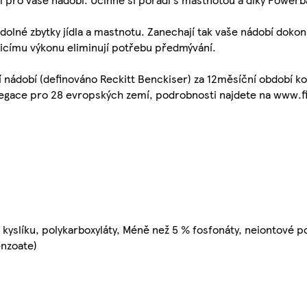
 odolné zbytky jídla a mastnotu. Zanechají tak vaše nádobí dokon
isticímu výkonu eliminují potřebu předmývání.
 nádobí (definováno Reckitt Benckiser) za 12měsíční období ko
egace pro 28 evropských zemí, podrobnosti najdete na www.fi
 kyslíku, polykarboxyláty, Méně než 5 % fosfonáty, neiontové po
enzoate)