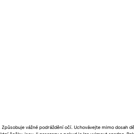
í. Způsobuje vážné podráždění očí. Uchovávejte mimo dosah dě
tní čočky, jsou-li nasazeny a pokud je lze vyjmout snadno. Po