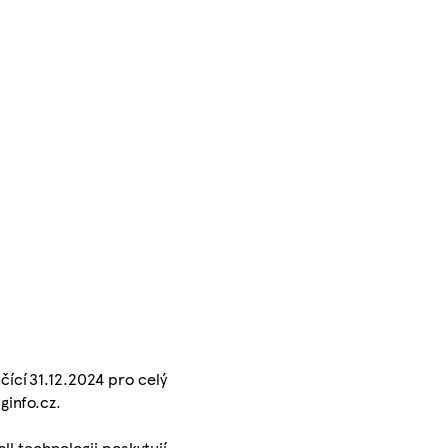
čící 31.12.2024 pro celý
ginfo.cz.
l technologii poskytují