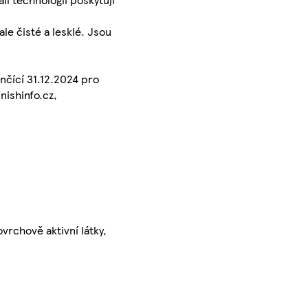
ale čisté a lesklé. Jsou
nčící 31.12.2024 pro
nishinfo.cz,
vrchově aktivní látky,