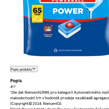
Popis produktu
Popis
#1¹
¹Dle dat NielsenIQ RMS pro kategorii Automatického mytí 
maloobchodní trh v hodnotě prodeje na základě agregace
(Copyright© 2024. NielsenIQ).
Finish Power tablety do myčky jsou všestranným řešením 