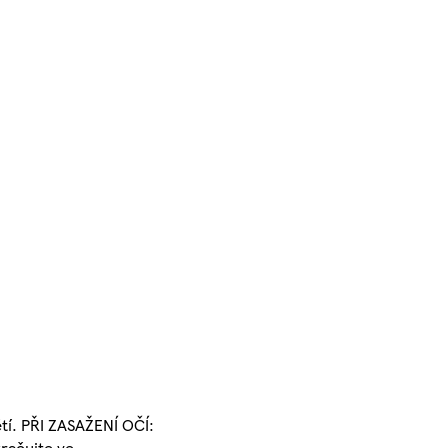
tí. PŘI ZASAŽENÍ OČÍ:
kračujte ve