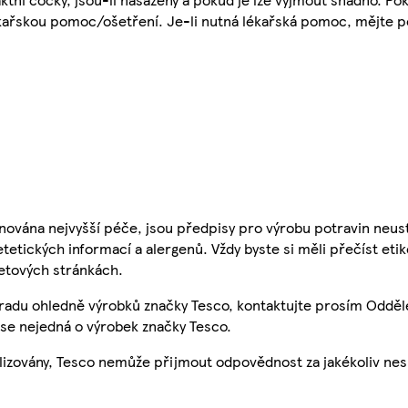
ékařskou pomoc/ošetření. Je-li nutná lékařská pomoc, mějte p
nována nejvyšší péče, jsou předpisy pro výrobu potravin neust
etetických informací a alergenů. Vždy byste si měli přečíst eti
etových stránkách.
 radu ohledně výrobků značky Tesco, kontaktujte prosím Odděl
se nejedná o výrobek značky Tesco.
ualizovány, Tesco nemůže přijmout odpovědnost za jakékoliv ne