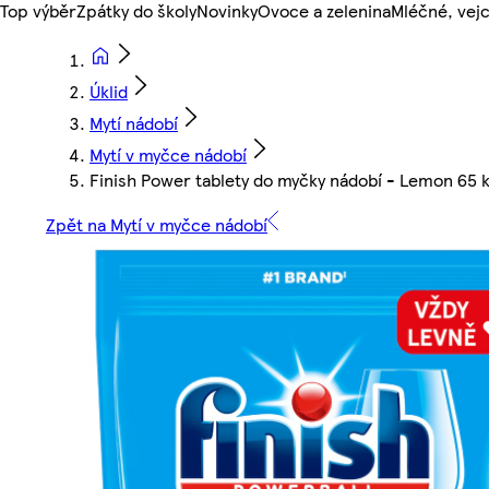
Top výběr
Zpátky do školy
Novinky
Ovoce a zelenina
Mléčné, vejc
Úklid
Mytí nádobí
Mytí v myčce nádobí
Finish Power tablety do myčky nádobí - Lemon 65 
Zpět na Mytí v myčce nádobí