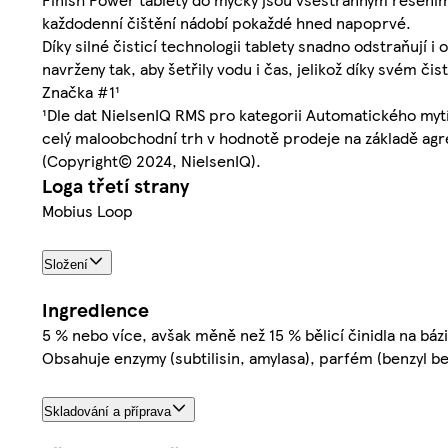
každodenní čištění nádobí pokaždé hned napoprvé.
Díky silné čisticí technologii tablety snadno odstraňují i
navrženy tak, aby šetřily vodu i čas, jelikož díky svém č
Značka #1¹
¹Dle dat NielsenIQ RMS pro kategorii Automatického mytí
celý maloobchodní trh v hodnotě prodeje na základě agr
(Copyright© 2024, NielsenIQ).
Loga třetí strany
Mobius Loop
Složení
Ingredience
5 % nebo více, avšak měně než 15 % bělicí činidla na bázi
Obsahuje enzymy (subtilisin, amylasa), parfém (benzyl b
Skladování a příprava