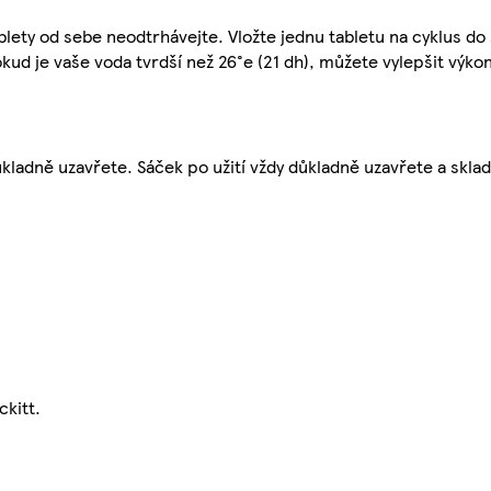
lety od sebe neodtrhávejte. Vložte jednu tabletu na cyklus do
kud je vaše voda tvrdší než 26°e (21 dh), můžete vylepšit výkon
ůkladně uzavřete. Sáček po užití vždy důkladně uzavřete a skl
ckitt.