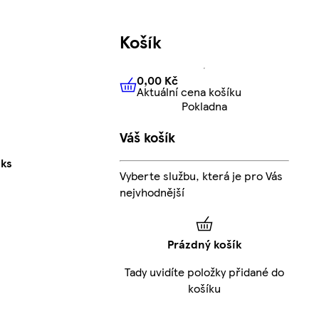
Košík
0,00 Kč
Aktuální cena košíku
0,00 Kč
Aktuální cena košíku
Pokladna
Váš košík
 ks
Vyberte službu, která je pro Vás
nejvhodnější
Prázdný košík
Tady uvidíte položky přidané do
košíku