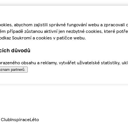
kies, abychom zajistili správné fungování webu a zpracovali 
ém případě zůstanou aktivní jen nezbytné cookies, které pot
odkaz Soukromí a cookies v patičce webu.
ících důvodů
azeného obsahu a reklamy, vytvářet uživatelské statistiky, uk
znam partnerů.
 Club
Inspirace
Léto