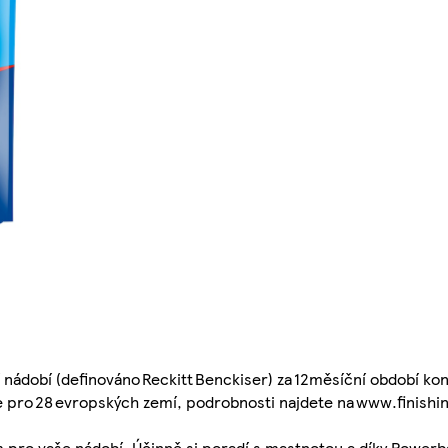
nádobí (definováno Reckitt Benckiser) za 12měsíční období kon
 pro 28 evropských zemí, podrobnosti najdete na www.finishin
pro vaše nádobí. Účinně si poradí s mastnotou a díky Powerbal