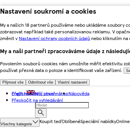
Nastavení soukromí a cookies
My a našich 18 partnerů používáme nebo ukládáme soubory coo
zobrazovat například také personalizovanou reklamu. V opačn
změnit v
Nastavení ochrany osobních údajů
nebo kliknutím na 
My a naši partneři zpracováváme údaje z následuj
Povolením souborů cookies nám umožníte měřit efektivitu zobr
používat přesná data o poloze a identifikovat vaše zařízení.
Se
Přijmout vše
Odmítnout vše
Vlastní nastavení
Přejít na hlavní obsah
English
Můj první nákup
Nápověda
Přeskočit na vyhledávání
Koupit teď
Oblíbené
Speciální nabídky
Online
Všechny kategorie