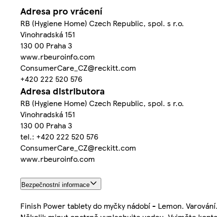
Adresa pro vrácení
RB (Hygiene Home) Czech Republic, spol. s r.o.
Vinohradská 151
130 00 Praha 3
www.rbeuroinfo.com
ConsumerCare_CZ@reckitt.com
+420 222 520 576
Adresa distributora
RB (Hygiene Home) Czech Republic, spol. s r.o.
Vinohradská 151
130 00 Praha 3
tel.: +420 222 520 576
ConsumerCare_CZ@reckitt.com
www.rbeuroinfo.com
Bezpečnostní informace
Finish Power tablety do myčky nádobí - Lemon. Varován
Několik minut opatrně vyplachujte vodou. Vyjměte kontak