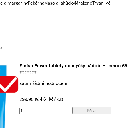
e a margaríny
Pekárna
Maso a lahůdky
Mražené
Trvanlivé
ks
Finish Power tablety do myčky nádobí - Lemon 65
Zatím žádné hodnocení
4,61 Kč/kus
299,90 Kč
Přidat