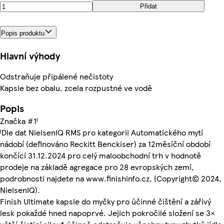
Přidat
Popis produktu
Hlavní výhody
Odstraňuje připálené nečistoty
Kapsle bez obalu, zcela rozpustné ve vodě
Popis
Značka #1ᴵ
ᴵDle dat NielsenIQ RMS pro kategorii Automatického mytí
nádobí (definováno Reckitt Benckiser) za 12měsíční období
končící 31.12.2024 pro celý maloobchodní trh v hodnotě
prodeje na základě agregace pro 28 evropských zemí,
podrobnosti najdete na www.finishinfo.cz, (Copyright© 2024,
NielsenIQ).
Finish Ultimate kapsle do myčky pro účinné čištění a zářivý
lesk pokaždé hned napoprvé. Jejich pokročilé složení se 3×