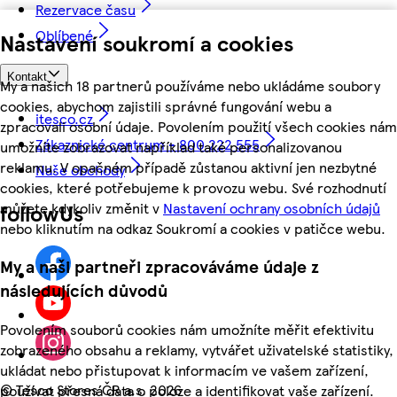
Rezervace času
Oblíbené
Nastavení soukromí a cookies
Kontakt
My a našich 18 partnerů používáme nebo ukládáme soubory
cookies, abychom zajistili správné fungování webu a
itesco.cz
zpracovali osobní údaje. Povolením použití všech cookies nám
Zákaznické centrum - 800 222 555
umožníte zobrazovat například také personalizovanou
reklamu. V opačném případě zůstanou aktivní jen nezbytné
Naše obchody
cookies, které potřebujeme k provozu webu. Své rozhodnutí
můžete kdykoliv změnit v
Nastavení ochrany osobních údajů
followUs
nebo kliknutím na odkaz Soukromí a cookies v patičce webu.
My a naši partneři zpracováváme údaje z
následujících důvodů
Povolením souborů cookies nám umožníte měřit efektivitu
zobrazeného obsahu a reklamy, vytvářet uživatelské statistiky,
ukládat nebo přistupovat k informacím ve vašem zařízení,
©
Tesco Stores ČR a.s. 2026
používat přesná data o poloze a identifikovat vaše zařízení.