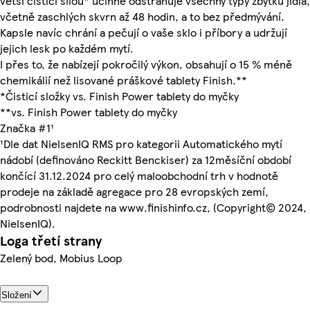
větší čisticí silou* účinně odstraňuje všechny typy zbytků jídla,
včetně zaschlých skvrn až 48 hodin, a to bez předmývání.
Kapsle navíc chrání a pečují o vaše sklo i příbory a udržují
jejich lesk po každém mytí.
I přes to, že nabízejí pokročilý výkon, obsahují o 15 % méně
chemikálií než lisované práškové tablety Finish.**
*Čisticí složky vs. Finish Power tablety do myčky
**vs. Finish Power tablety do myčky
Značka #1¹
¹Dle dat NielsenIQ RMS pro kategorii Automatického mytí
nádobí (definováno Reckitt Benckiser) za 12měsíční období
končící 31.12.2024 pro celý maloobchodní trh v hodnotě
prodeje na základě agregace pro 28 evropských zemí,
podrobnosti najdete na www.finishinfo.cz, (Copyright© 2024,
NielsenIQ).
Loga třetí strany
Zelený bod, Mobius Loop
Složení