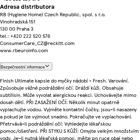
Adresa distributora
RB (Hygiene Home) Czech Republic, spol. s r.o.
Vinohradská 151
130 00 Praha 3
tel.: +420 222 520 576
ConsumerCare_CZ@reckitt.com
www.rbeuroinfo.com
Bezpečnostní informace
Finish Ultimate kapsle do myčky nádobí - Fresh. Varování.
Způsobuje vážné podráždění očí. Dráždí kůži. Obsahuje
subtilisin. Může vyvolat alergickou reakci. Uchovávejte mimo
dosah dětí. PŘI ZASAŽENÍ OČÍ: Několik minut opatrně
vyplachujte vodou. Vyjměte kontaktní čočky, jsou-li nasazeny
a pokud je lze vyjmout snadno. Pokračujte ve vyplachování.
Přetrvává-li podráždění očí: Vyhledejte lékařskou
pomoc/ošetření. PŘI STYKU S KŮŽÍ: Omyjte velkým množstvím
vody. Je-li nutná lékařská pomoc, mějte po ruce obal nebo