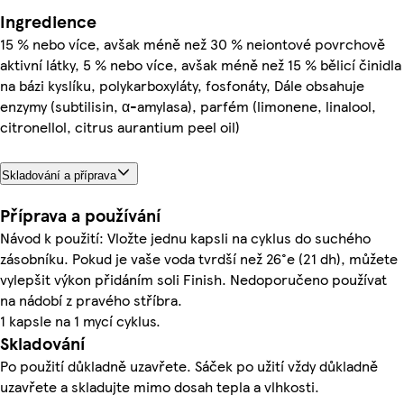
Ingredience
15 % nebo více, avšak méně než 30 % neiontové povrchově
aktivní látky, 5 % nebo více, avšak méně než 15 % bělicí činidla
na bázi kyslíku, polykarboxyláty, fosfonáty, Dále obsahuje
enzymy (subtilisin, α-amylasa), parfém (limonene, linalool,
citronellol, citrus aurantium peel oil)
Skladování a příprava
Příprava a používání
Návod k použití: Vložte jednu kapsli na cyklus do suchého
zásobníku. Pokud je vaše voda tvrdší než 26°e (21 dh), můžete
vylepšit výkon přidáním soli Finish. Nedoporučeno používat
na nádobí z pravého stříbra.
1 kapsle na 1 mycí cyklus.
Skladování
Po použití důkladně uzavřete. Sáček po užití vždy důkladně
uzavřete a skladujte mimo dosah tepla a vlhkosti.