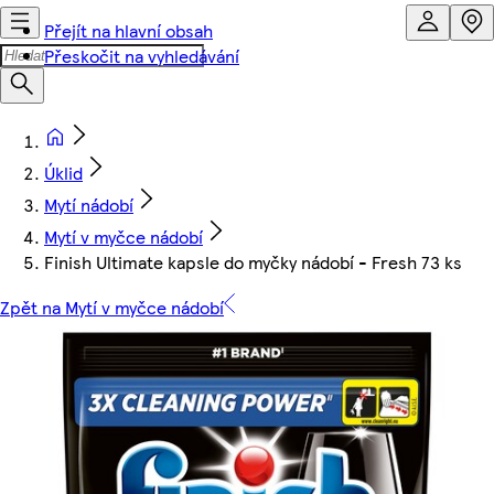
Přejít na hlavní obsah
Přeskočit na vyhledávání
Úklid
Mytí nádobí
Mytí v myčce nádobí
Finish Ultimate kapsle do myčky nádobí - Fresh 73 ks
Zpět na Mytí v myčce nádobí