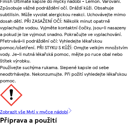
Finish Ultimate kapsle do myčky nádobí - Lemon. Varování.
Způsobuje vážné podráždění očí. Dráždí kůži. Obsahuje
subtilisin. Může vyvolat alergickou reakci. Uchovávejte mimo
dosah dětí. PŘI ZASAŽENÍ OČÍ: Několik minut opatrně
vyplachujte vodou. Vyjměte kontaktní čočky, jsou-li nasazeny
a pokud je lze vyjmout snadno. Pokračujte ve vyplachování.
Přetrvává-li podráždění očí: Vyhledejte lékařskou
pomoc/ošetření. PŘI STYKU S KŮŽÍ: Omyjte velkým množstvím
vody. Je-li nutná lékařská pomoc, mějte po ruce obal nebo
štítek výrobku.
Používejte suchýma rukama. Slepené kapsle od sebe
neodtrhávejte. Nekonzumujte. Při požití vyhledejte lékařskou
pomoc.
Zobrazit vše Mytí v myčce nádobí
Příprava a použití