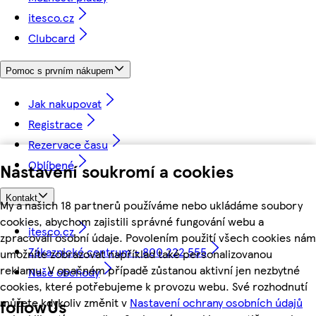
itesco.cz
Clubcard
Pomoc s prvním nákupem
Jak nakupovat
Registrace
Rezervace času
Oblíbené
Nastavení soukromí a cookies
Kontakt
My a našich 18 partnerů používáme nebo ukládáme soubory
cookies, abychom zajistili správné fungování webu a
itesco.cz
zpracovali osobní údaje. Povolením použití všech cookies nám
Zákaznické centrum - 800 222 555
umožníte zobrazovat například také personalizovanou
reklamu. V opačném případě zůstanou aktivní jen nezbytné
Naše obchody
cookies, které potřebujeme k provozu webu. Své rozhodnutí
můžete kdykoliv změnit v
Nastavení ochrany osobních údajů
followUs