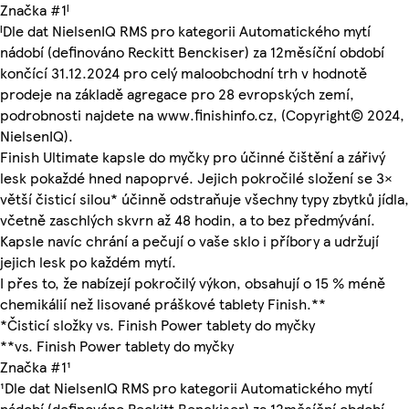
Značka #1ᴵ
ᴵDle dat NielsenIQ RMS pro kategorii Automatického mytí
nádobí (definováno Reckitt Benckiser) za 12měsíční období
končící 31.12.2024 pro celý maloobchodní trh v hodnotě
prodeje na základě agregace pro 28 evropských zemí,
podrobnosti najdete na www.finishinfo.cz, (Copyright© 2024,
NielsenIQ).
Finish Ultimate kapsle do myčky pro účinné čištění a zářivý
lesk pokaždé hned napoprvé. Jejich pokročilé složení se 3×
větší čisticí silou* účinně odstraňuje všechny typy zbytků jídla,
včetně zaschlých skvrn až 48 hodin, a to bez předmývání.
Kapsle navíc chrání a pečují o vaše sklo i příbory a udržují
jejich lesk po každém mytí.
I přes to, že nabízejí pokročilý výkon, obsahují o 15 % méně
chemikálií než lisované práškové tablety Finish.**
*Čisticí složky vs. Finish Power tablety do myčky
**vs. Finish Power tablety do myčky
Značka #1¹
¹Dle dat NielsenIQ RMS pro kategorii Automatického mytí
nádobí (definováno Reckitt Benckiser) za 12měsíční období