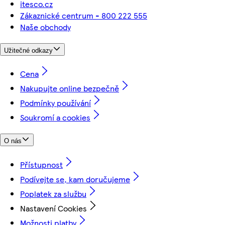
itesco.cz
Zákaznické centrum - 800 222 555
Naše obchody
Užitečné odkazy
Cena
Nakupujte online bezpečně
Podmínky používání
Soukromí a cookies
O nás
Přístupnost
Podívejte se, kam doručujeme
Poplatek za službu
Nastavení Cookies
Možnosti platby