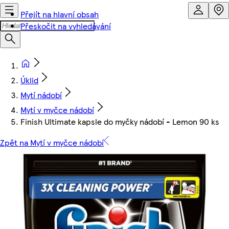
Přejít na hlavní obsah
Přeskočit na vyhledávání
Úklid
Mytí nádobí
Mytí v myčce nádobí
Finish Ultimate kapsle do myčky nádobí - Lemon 90 ks
Zpět na Mytí v myčce nádobí