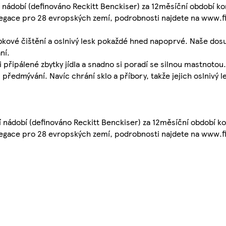
 nádobí (definováno Reckitt Benckiser) za 12měsíční období ko
egace pro 28 evropských zemí, podrobnosti najdete na www.fi
ubkové čištění a oslnivý lesk pokaždé hned napoprvé. Naše dosu
ní.
 i připálené zbytky jídla a snadno si poradí se silnou mastnotou
 předmývání. Navíc chrání sklo a příbory, takže jejich oslnivý 
 nádobí (definováno Reckitt Benckiser) za 12měsíční období ko
egace pro 28 evropských zemí, podrobnosti najdete na www.fi