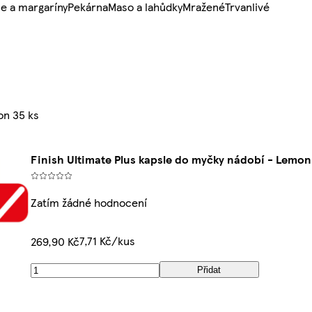
e a margaríny
Pekárna
Maso a lahůdky
Mražené
Trvanlivé
on 35 ks
Finish Ultimate Plus kapsle do myčky nádobí - Lemon
Zatím žádné hodnocení
7,71 Kč/kus
269,90 Kč
Přidat