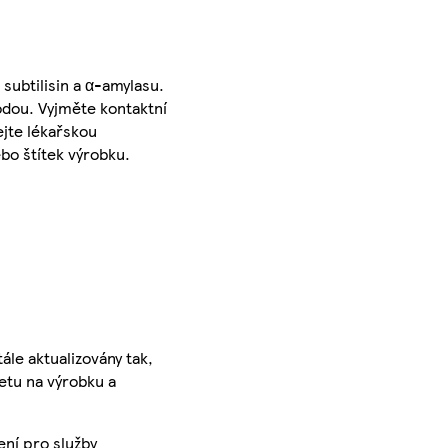
subtilisin a α-amylasu.
odou. Vyjměte kontaktní
ejte lékařskou
bo štítek výrobku.
ále aktualizovány tak,
ketu na výrobku a
ení pro služby