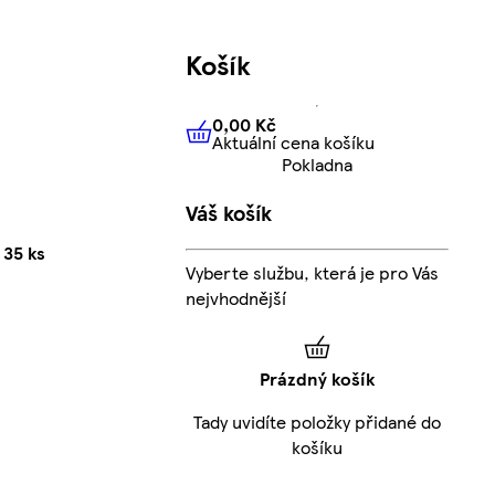
Košík
0,00 Kč
Aktuální cena košíku
0,00 Kč
Aktuální cena košíku
Pokladna
Váš košík
 35 ks
Vyberte službu, která je pro Vás
nejvhodnější
Prázdný košík
Tady uvidíte položky přidané do
košíku