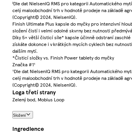
ᴵDle dat NielsenIQ RMS pro kategorii Automatického mytí
celý maloobchodní trh v hodnotě prodeje na základě agr
(Copyright© 2024, NielsenIQ).
Finish Ultimate Plus kapsle do myčky pro intenzivní hlo
složení čistí i velmi odolné skvrny bez nutnosti předmývá
Díky 5× větší čisticí síle* kapsle účinně odstraní zaschlé
získáte dokonce i v krátkých mycích cyklech bez nutnosti
dalším mytí.
*Čisticí složky vs. Finish Power tablety do myčky
Značka #1¹
¹Dle dat NielsenIQ RMS pro kategorii Automatického mytí
celý maloobchodní trh v hodnotě prodeje na základě agr
(Copyright© 2024, NielsenIQ).
Loga třetí strany
Zelený bod, Mobius Loop
Složení
Ingredience