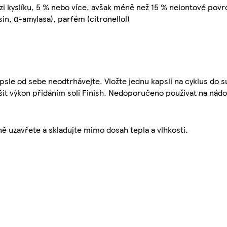
zi kyslíku, 5 % nebo více, avšak méně než 15 % neiontové povrc
sin, α-amylasa), parfém (citronellol)
psle od sebe neodtrhávejte. Vložte jednu kapsli na cyklus do 
šit výkon přidáním soli Finish. Nedoporučeno používat na nádo
ně uzavřete a skladujte mimo dosah tepla a vlhkosti.