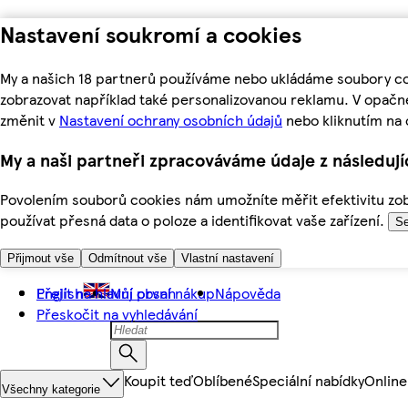
Nastavení soukromí a cookies
My a našich 18 partnerů používáme nebo ukládáme soubory coo
zobrazovat například také personalizovanou reklamu. V opačn
změnit v
Nastavení ochrany osobních údajů
nebo kliknutím na 
My a naši partneři zpracováváme údaje z následuj
Povolením souborů cookies nám umožníte měřit efektivitu zobr
používat přesná data o poloze a identifikovat vaše zařízení.
Se
Přijmout vše
Odmítnout vše
Vlastní nastavení
Přejít na hlavní obsah
English
Můj první nákup
Nápověda
Přeskočit na vyhledávání
Koupit teď
Oblíbené
Speciální nabídky
Online
Všechny kategorie