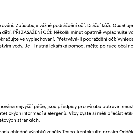
rování. Způsobuje vážné podráždění očí. Dráždí kůži. Obsahuje 
 dětí. PŘI ZASAŽENÍ OČÍ: Několik minut opatrně vyplachujte v
okračujte ve vyplachování. Přetrvává-li podráždění očí: Vyhled
vím vody. Je-li nutná lékařská pomoc, mějte po ruce obal ne
nována nejvyšší péče, jsou předpisy pro výrobu potravin neust
etetických informací a alergenů. Vždy byste si měli přečíst eti
etových stránkách.
 radu ohledně výrobků značky Tesco, kontaktujte prosím Odděl