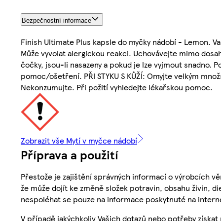
Bezpečnostní informace
Finish Ultimate Plus kapsle do myčky nádobí - Lemon. Va
Může vyvolat alergickou reakci. Uchovávejte mimo dosah
čočky, jsou-li nasazeny a pokud je lze vyjmout snadno. P
pomoc/ošetření. PŘI STYKU S KŮŽÍ: Omyjte velkým množst
Nekonzumujte. Při požití vyhledejte lékařskou pomoc.
Zobrazit vše Mytí v myčce nádobí
Příprava a použití
Přestože je zajištění správných informací o výrobcích vě
že může dojít ke změně složek potravin, obsahu živin, di
nespoléhat se pouze na informace poskytnuté na intern
V případě jakýchkoliv Vašich dotazů nebo potřeby získat