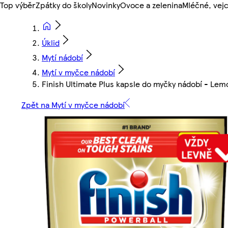
Top výběr
Zpátky do školy
Novinky
Ovoce a zelenina
Mléčné, vejc
Úklid
Mytí nádobí
Mytí v myčce nádobí
Finish Ultimate Plus kapsle do myčky nádobí - Lem
Zpět na Mytí v myčce nádobí