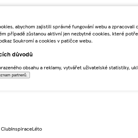
kies, abychom zajistili správné fungování webu a zpracovali 
ém případě zůstanou aktivní jen nezbytné cookies, které pot
odkaz Soukromí a cookies v patičce webu.
ících důvodů
azeného obsahu a reklamy, vytvářet uživatelské statistiky, uk
znam partnerů.
 Club
Inspirace
Léto