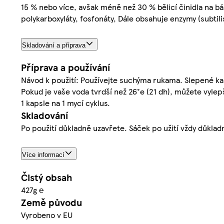
15 % nebo více, avšak méně než 30 % bělicí činidla na bá
polykarboxyláty, fosfonáty, Dále obsahuje enzymy (subtili
Skladování a příprava
Příprava a používání
Návod k použití: Používejte suchýma rukama. Slepené ka
Pokud je vaše voda tvrdší než 26°e (21 dh), můžete vylep
1 kapsle na 1 mycí cyklus.
Skladování
Po použití důkladně uzavřete. Sáček po užití vždy důklad
Více informací
Čistý obsah
427g ℮
Země původu
Vyrobeno v EU