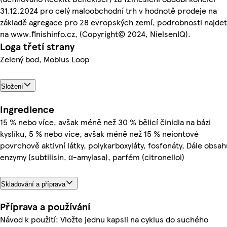
31.12.2024 pro celý maloobchodní trh v hodnotě prodeje na
základě agregace pro 28 evropských zemí, podrobnosti najde
na www.finishinfo.cz, (Copyright© 2024, NielsenIQ).
Loga třetí strany
Zelený bod, Mobius Loop
Složení
Ingredience
15 % nebo více, avšak méně než 30 % bělicí činidla na bázi
kyslíku, 5 % nebo více, avšak méně než 15 % neiontové
povrchově aktivní látky, polykarboxyláty, fosfonáty, Dále obsah
enzymy (subtilisin, α-amylasa), parfém (citronellol)
Skladování a příprava
Příprava a používání
Návod k použití: Vložte jednu kapsli na cyklus do suchého