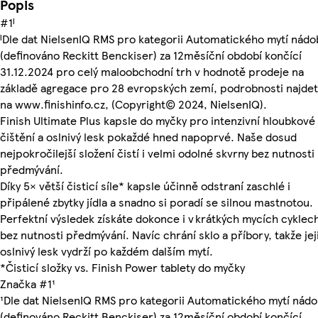
Popis
#1ᴵ
ᴵDle dat NielsenIQ RMS pro kategorii Automatického mytí nádo
(definováno Reckitt Benckiser) za 12měsíční období končící
31.12.2024 pro celý maloobchodní trh v hodnotě prodeje na
základě agregace pro 28 evropských zemí, podrobnosti najde
na www.finishinfo.cz, (Copyright© 2024, NielsenIQ).
Finish Ultimate Plus kapsle do myčky pro intenzivní hloubkové
čištění a oslnivý lesk pokaždé hned napoprvé. Naše dosud
nejpokročilejší složení čistí i velmi odolné skvrny bez nutnosti
předmývání.
Díky 5× větší čisticí síle* kapsle účinně odstraní zaschlé i
připálené zbytky jídla a snadno si poradí se silnou mastnotou.
Perfektní výsledek získáte dokonce i v krátkých mycích cyklec
bez nutnosti předmývání. Navíc chrání sklo a příbory, takže jej
oslnivý lesk vydrží po každém dalším mytí.
*Čisticí složky vs. Finish Power tablety do myčky
Značka #1¹
¹Dle dat NielsenIQ RMS pro kategorii Automatického mytí nádo
(definováno Reckitt Benckiser) za 12měsíční období končící