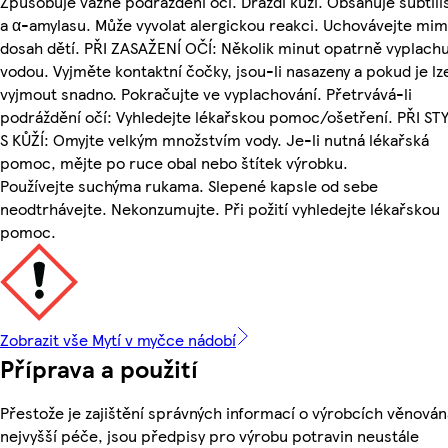
Způsobuje vážné podráždění očí. Dráždí kůži. Obsahuje subtili
a α-amylasu. Může vyvolat alergickou reakci. Uchovávejte mi
dosah dětí. PŘI ZASAŽENÍ OČÍ: Několik minut opatrně vyplachu
vodou. Vyjměte kontaktní čočky, jsou-li nasazeny a pokud je lz
vyjmout snadno. Pokračujte ve vyplachování. Přetrvává-li
podráždění očí: Vyhledejte lékařskou pomoc/ošetření. PŘI ST
S KŮŽÍ: Omyjte velkým množstvím vody. Je-li nutná lékařská
pomoc, mějte po ruce obal nebo štítek výrobku.
Používejte suchýma rukama. Slepené kapsle od sebe
neodtrhávejte. Nekonzumujte. Při požití vyhledejte lékařskou
pomoc.
Zobrazit vše Mytí v myčce nádobí
Příprava a použití
Přestože je zajištění správných informací o výrobcích věnován
nejvyšší péče, jsou předpisy pro výrobu potravin neustále