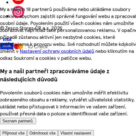
My a našich 18 partnerů používáme nebo ukládáme soubory
cookies, abychom zajistili správné fungování webu a zpracoval
osobní údaje. Povolením použití všech cookies nám umožníte
©
Tesco Stores ČR a.s. 2026
zobrazovat například také personalizovanou reklamu. V opač
případě zůstanou aktivní jen nezbytné cookies, které
potřebujeme k provozu webu. Své rozhodnutí můžete kdykoliv
změnit v
Nastavení ochrany osobních údajů
nebo kliknutím na
odkaz Soukromí a cookies v patičce webu.
My a naši partneři zpracováváme údaje z
následujících důvodů
Povolením souborů cookies nám umožníte měřit efektivitu
zobrazeného obsahu a reklamy, vytvářet uživatelské statistiky,
ukládat nebo přistupovat k informacím ve vašem zařízení,
používat přesná data o poloze a identifikovat vaše zařízení.
Seznam partnerů.
Přijmout vše
Odmítnout vše
Vlastní nastavení