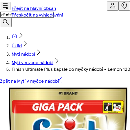
Přejít na hlavní obsah
Přeskočit na vyhledávání
Úklid
Mytí nádobí
Mytí v myčce nádobí
Finish Ultimate Plus kapsle do myčky nádobí - Lemon 120
Zpět na Mytí v myčce nádobí