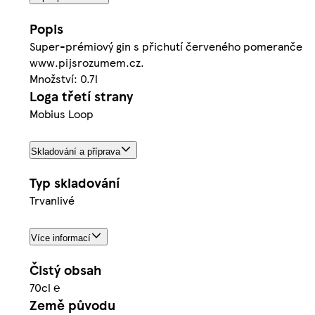
Popis
Super-prémiový gin s přichutí červeného pomeranče
www.pijsrozumem.cz.
Množství: 0.7l
Loga třetí strany
Mobius Loop
Skladování a příprava
Typ skladování
Trvanlivé
Více informací
Čistý obsah
70cl ℮
Země původu