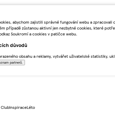
kies, abychom zajistili správné fungování webu a zpracovali 
ém případě zůstanou aktivní jen nezbytné cookies, které pot
odkaz Soukromí a cookies v patičce webu.
ících důvodů
azeného obsahu a reklamy, vytvářet uživatelské statistiky, uk
znam partnerů.
 Club
Inspirace
Léto