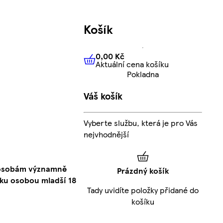
Košík
0,00 Kč
Aktuální cena košíku
0,00 Kč
Aktuální cena košíku
Pokladna
Váš košík
Vyberte službu, která je pro Vás
nejvhodnější
o osobám významně
Prázdný košík
ku osobou mladší 18
Tady uvidíte položky přidané do
košíku