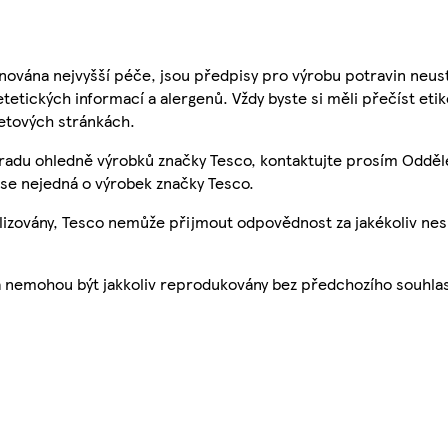
nována nejvyšší péče, jsou předpisy pro výrobu potravin neust
etetických informací a alergenů. Vždy byste si měli přečíst eti
etových stránkách.
 radu ohledně výrobků značky Tesco, kontaktujte prosím Odděl
se nejedná o výrobek značky Tesco.
ualizovány, Tesco nemůže přijmout odpovědnost za jakékoliv ne
a nemohou být jakkoliv reprodukovány bez předchozího souhla