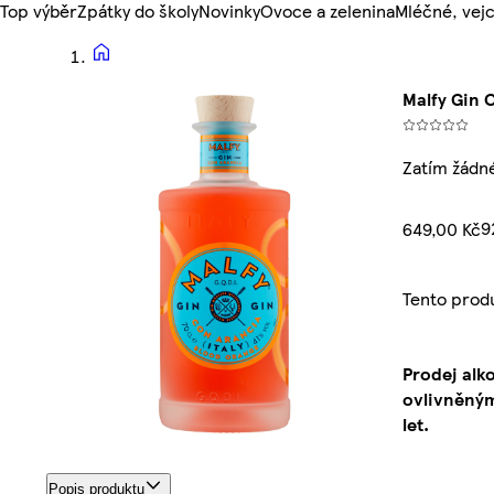
Top výběr
Zpátky do školy
Novinky
Ovoce a zelenina
Mléčné, vejc
Malfy Gin 
Zatím žádn
9
649,00 Kč
Tento prod
Prodej alk
ovlivněným
let.
Popis produktu