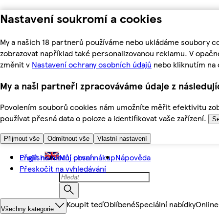
Nastavení soukromí a cookies
My a našich 18 partnerů používáme nebo ukládáme soubory coo
zobrazovat například také personalizovanou reklamu. V opačn
změnit v
Nastavení ochrany osobních údajů
nebo kliknutím na 
My a naši partneři zpracováváme údaje z následuj
Povolením souborů cookies nám umožníte měřit efektivitu zobr
používat přesná data o poloze a identifikovat vaše zařízení.
Se
Přijmout vše
Odmítnout vše
Vlastní nastavení
Přejít na hlavní obsah
English
Můj první nákup
Nápověda
Přeskočit na vyhledávání
Koupit teď
Oblíbené
Speciální nabídky
Online
Všechny kategorie