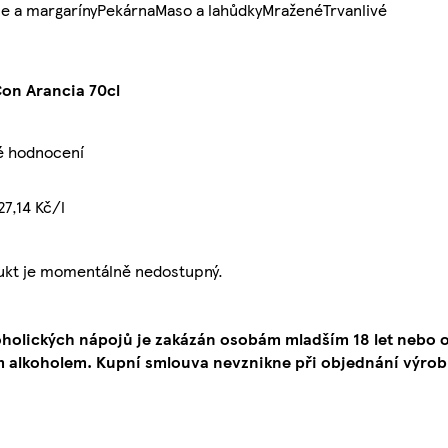
e a margaríny
Pekárna
Maso a lahůdky
Mražené
Trvanlivé
Con Arancia 70cl
é hodnocení
27,14 Kč/l
ukt je momentálně nedostupný.
oholických nápojů je zakázán osobám mladším 18 let neb
 alkoholem. Kupní smlouva nevznikne při objednání výrob