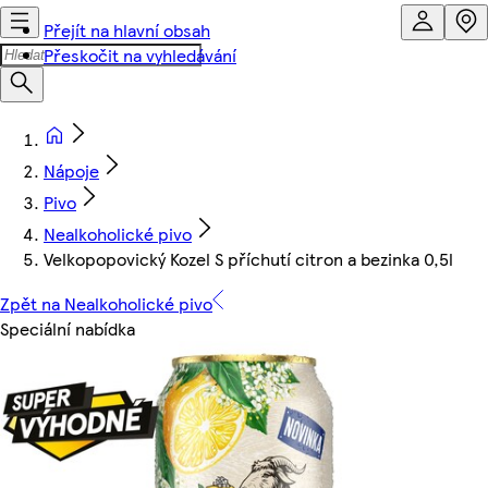
Přejít na hlavní obsah
Přeskočit na vyhledávání
Nápoje
Pivo
Nealkoholické pivo
Velkopopovický Kozel S příchutí citron a bezinka 0,5l
Zpět na Nealkoholické pivo
Speciální nabídka