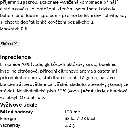
příjemnou jiskrou.​ Dokonale vyvážená kombinace přináší
čisté a osvěžující potěšení, které si vychutnáte kdykoliv
během dne.​ Ideální společník pro horké letní dny i chvíle, kdy
si chcete dopřát lehké osvěžení bez alkoholu.
Množství: 0.5l
Složení
Ingredience
Limonáda 70% (voda, glukózo-fruktózový sirup, kyselina:
kyselina citrónová, přírodní citronové aroma s ostatními
přírodními aromaty, stabilizátor: arabská guma, barvivo:
koncentrát ze světlice barvířské, sladidlo: steviol-glykosidy ze
stévie), Nealkoholické pivo 30% (voda,
ječné
slady, chmelové
výrobky), Oxid uhličitý
Výživové údaje
Běžné hodnoty
100 ml:
Energie
93 kJ / 23 kcal
Sacharidy
5,2 g