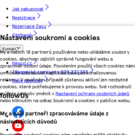
Jak nakupovat
Registrace
Rezervace času
Oblíbené
Nastavení soukromí a cookies
Kontakt
My a našich 18 partnerů používáme nebo ukládáme soubory
cookies, abychom zajistili správné fungování webu a
itesco.cz
zpracovali osobní údaje. Povolením použití všech cookies nám
Zákaznické centrum - 800 222 555
umožníte zobrazovat například také personalizovanou
reklamu. V opačném případě zůstanou aktivní jen nezbytné
Naše obchody
cookies, které potřebujeme k provozu webu. Své rozhodnutí
můžete kdykoliv změnit v
Nastavení ochrany osobních údajů
followUs
nebo kliknutím na odkaz Soukromí a cookies v patičce webu.
My a naši partneři zpracováváme údaje z
následujících důvodů
Povolením souborů cookies nám umožníte měřit efektivitu