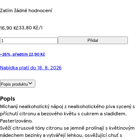
Zatím žádné hodnocení
33,80 Kč/l
16,90 Kč
Přidat
-26%, předtím 22,90 Kč
Nabídka platí do 18. 8. 2026
Popis produktu
Popis
Míchaný nealkoholický nápoj z nealkoholického piva sycený s
příchutí citronu a bezového květu s cukrem a sladidlem.
Pasterizováno.
Svěží citrusové tóny citronu se jemně prolínají s květinovým
nádechem bezinky a vytvářejí lehkou, osvěžující chuť s