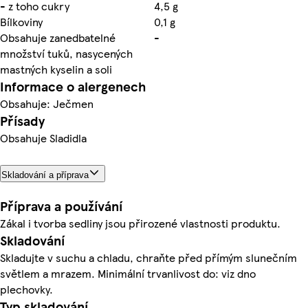
- z toho cukry
4,5 g
Bílkoviny
0,1 g
Obsahuje zanedbatelné
-
množství tuků, nasycených
mastných kyselin a soli
Informace o alergenech
Obsahuje: Ječmen
Přísady
Obsahuje Sladidla
Skladování a příprava
Příprava a používání
Zákal i tvorba sedliny jsou přirozené vlastnosti produktu.
Skladování
Skladujte v suchu a chladu, chraňte před přímým slunečním
světlem a mrazem. Minimální trvanlivost do: viz dno
plechovky.
Typ skladování