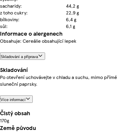
sacharidy:
44,2 g
z toho cukry:
22,9 g
bílkoviny:
6,4 g
sůl:
6,1 g
Informace o alergenech
Obsahuje: Cereálie obsahující lepek
Skladování a příprava
Skladování
Po otevření uchovávejte v chladu a suchu, mimo přímé
sluneční paprsky.
Více informací
Čistý obsah
170g
Země původu