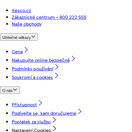
itesco.cz
Zákaznické centrum - 800 222 555
Naše obchody
Užitečné odkazy
Cena
Nakupujte online bezpečně
Podmínky používání
Soukromí a cookies
O nás
Přístupnost
Podívejte se, kam doručujeme
Poplatek za službu
Nastavení Cookies