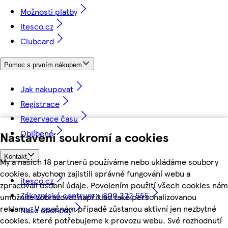
Možnosti platby
itesco.cz
Clubcard
Pomoc s prvním nákupem
Jak nakupovat
Registrace
Rezervace času
Oblíbené
Nastavení soukromí a cookies
Kontakt
My a našich 18 partnerů používáme nebo ukládáme soubory
cookies, abychom zajistili správné fungování webu a
itesco.cz
zpracovali osobní údaje. Povolením použití všech cookies nám
Zákaznické centrum - 800 222 555
umožníte zobrazovat například také personalizovanou
reklamu. V opačném případě zůstanou aktivní jen nezbytné
Naše obchody
cookies, které potřebujeme k provozu webu. Své rozhodnutí