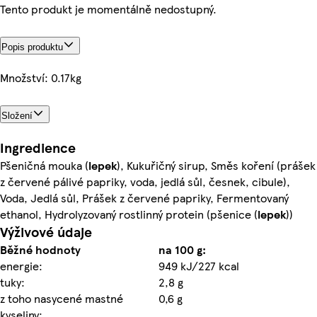
Tento produkt je momentálně nedostupný.
Popis produktu
Množství: 0.17kg
Složení
Ingredience
Pšeničná mouka (
lepek
), Kukuřičný sirup, Směs koření (prášek
z červené pálivé papriky, voda, jedlá sůl, česnek, cibule),
Voda, Jedlá sůl, Prášek z červené papriky, Fermentovaný
ethanol, Hydrolyzovaný rostlinný protein (pšenice (
lepek
))
Výživové údaje
Běžné hodnoty
na 100 g:
energie:
949 kJ/227 kcal
tuky:
2,8 g
z toho nasycené mastné
0,6 g
kyseliny: