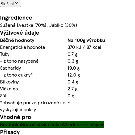
Složení
Ingredience
Sušená švestka (70%), Jablko (30%)
Výživové údaje
Běžné hodnoty
Na 100g výrobku
Energetická hodnota
370 kJ / 87 kcal
Tuky
0,7 g
- z toho nasycené
0,3 g
Sacharidy
19,0 g
- z toho cukry*
12,0 g
Bílkoviny
0,4 g
Vláknina
2,7 g
Sůl
0 g
*obsahuje pouze přirozeně se
-
vyskytující cukry
Vhodné pro
Bez lepku
Bez přídavku cukru
Vhodné pro vegany
Přísady