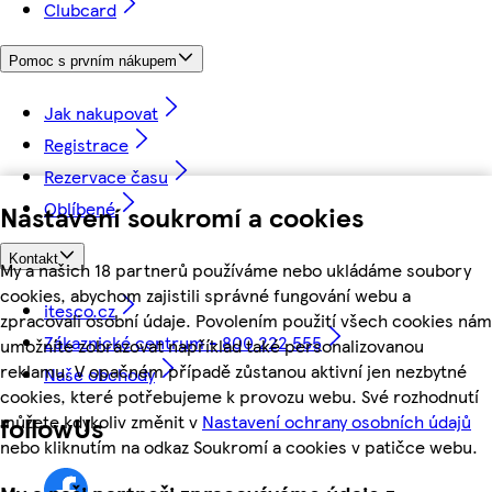
Clubcard
Pomoc s prvním nákupem
Jak nakupovat
Registrace
Rezervace času
Oblíbené
Nastavení soukromí a cookies
Kontakt
My a našich 18 partnerů používáme nebo ukládáme soubory
cookies, abychom zajistili správné fungování webu a
itesco.cz
zpracovali osobní údaje. Povolením použití všech cookies nám
Zákaznické centrum - 800 222 555
umožníte zobrazovat například také personalizovanou
reklamu. V opačném případě zůstanou aktivní jen nezbytné
Naše obchody
cookies, které potřebujeme k provozu webu. Své rozhodnutí
můžete kdykoliv změnit v
Nastavení ochrany osobních údajů
followUs
nebo kliknutím na odkaz Soukromí a cookies v patičce webu.