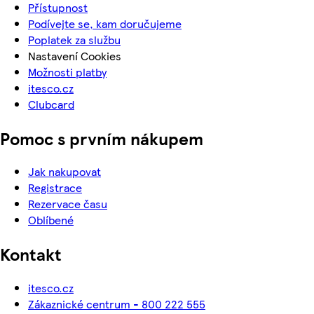
Přístupnost
Podívejte se, kam doručujeme
Poplatek za službu
Nastavení Cookies
Možnosti platby
itesco.cz
Clubcard
Pomoc s prvním nákupem
Jak nakupovat
Registrace
Rezervace času
Oblíbené
Kontakt
itesco.cz
Zákaznické centrum - 800 222 555