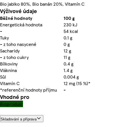
Bio jablko 80%, Bio banán 20%, Vitamín C
Výživové údaje
Běžné hodnoty
100 g
Energetická hodnota
230 kJ
-
54 kcal
Tuky
0.1 g
- z toho nasycené
0 g
Sacharidy
12 g
- z toho cukry
11 g
Bílkoviny
0.4 g
Vláknina
1.4 g
Sůl
0.004 g
Vitamín C
12 mg (15 %)*
*referenční hodnoty příjmu
-
Vhodné pro
Bioprodukt
Skladování a příprava