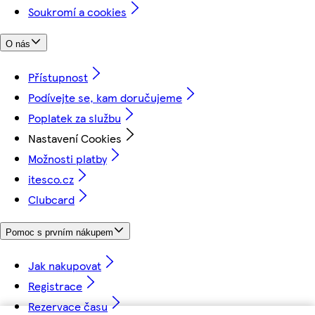
Soukromí a cookies
O nás
Přístupnost
Podívejte se, kam doručujeme
Poplatek za službu
Nastavení Cookies
Možnosti platby
itesco.cz
Clubcard
Pomoc s prvním nákupem
Jak nakupovat
Registrace
Rezervace času