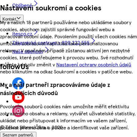
Oblíbené
Nastavení soukromí a cookies
Kontakt
My a našich 18 partnerů používáme nebo ukládáme soubory
cookies, abychom zajistili správné fungování webu a
itesco.cz
zpracovali osobní údaje. Povolením použití všech cookies nám
Zákaznické centrum - 800 222 555
umožníte zobrazovat například také personalizovanou
reklamu. V opačném případě zůstanou aktivní jen nezbytné
Naše obchody
cookies, které potřebujeme k provozu webu. Své rozhodnutí
můžete kdykoliv změnit v
Nastavení ochrany osobních údajů
followUs
nebo kliknutím na odkaz Soukromí a cookies v patičce webu.
My a naši partneři zpracováváme údaje z
následujících důvodů
Povolením souborů cookies nám umožníte měřit efektivitu
zobrazeného obsahu a reklamy, vytvářet uživatelské statistiky,
ukládat nebo přistupovat k informacím ve vašem zařízení,
©
Tesco Stores ČR a.s. 2026
používat přesná data o poloze a identifikovat vaše zařízení.
Seznam partnerů.