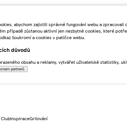
kies, abychom zajistili správné fungování webu a zpracovali 
ém případě zůstanou aktivní jen nezbytné cookies, které pot
odkaz Soukromí a cookies v patičce webu.
ících důvodů
azeného obsahu a reklamy, vytvářet uživatelské statistiky, uk
znam partnerů.
 Club
Inspirace
Grilování