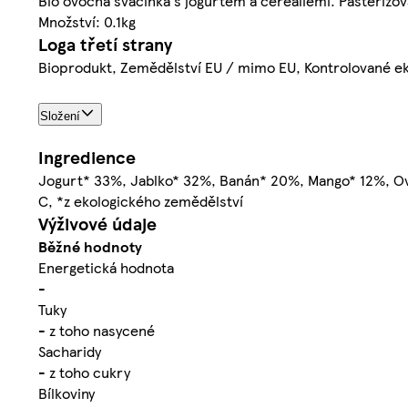
Bio ovocná svačinka s jogurtem a cereáliemi. Pasterizov
Množství: 0.1kg
Loga třetí strany
Bioprodukt, Zemědělství EU / mimo EU, Kontrolované ek
Složení
Ingredience
Jogurt* 33%, Jablko* 32%, Banán* 20%, Mango* 12%, Ove
C, *z ekologického zemědělství
Výživové údaje
Běžné hodnoty
Energetická hodnota
-
Tuky
- z toho nasycené
Sacharidy
- z toho cukry
Bílkoviny