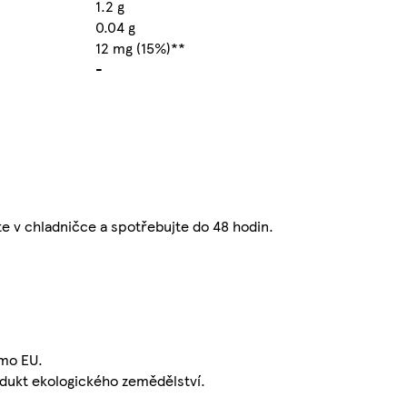
1.2 g
0.04 g
12 mg (15%)**
-
jte v chladničce a spotřebujte do 48 hodin.
mo EU.
dukt ekologického zemědělství.