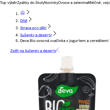
Top výběr
Zpátky do školy
Novinky
Ovoce a zelenina
Mléčné, vejc
Dítě
Strava pro děti
Sušenky a dezerty
Deva Bio ovocná svačinka s jogurtem a cereáliemi
Zpět na Sušenky a dezerty