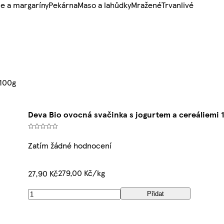
e a margaríny
Pekárna
Maso a lahůdky
Mražené
Trvanlivé
 100g
Deva Bio ovocná svačinka s jogurtem a cereáliemi 
Zatím žádné hodnocení
279,00 Kč/kg
27,90 Kč
Přidat