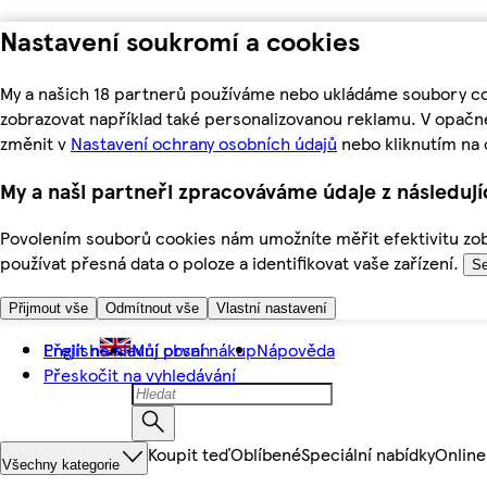
Nastavení soukromí a cookies
My a našich 18 partnerů používáme nebo ukládáme soubory coo
zobrazovat například také personalizovanou reklamu. V opačn
změnit v
Nastavení ochrany osobních údajů
nebo kliknutím na 
My a naši partneři zpracováváme údaje z následuj
Povolením souborů cookies nám umožníte měřit efektivitu zobr
používat přesná data o poloze a identifikovat vaše zařízení.
Se
Přijmout vše
Odmítnout vše
Vlastní nastavení
Přejít na hlavní obsah
English
Můj první nákup
Nápověda
Přeskočit na vyhledávání
Koupit teď
Oblíbené
Speciální nabídky
Online
Všechny kategorie