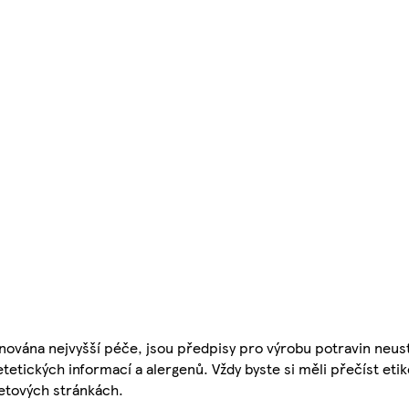
nována nejvyšší péče, jsou předpisy pro výrobu potravin neust
etetických informací a alergenů. Vždy byste si měli přečíst eti
etových stránkách.