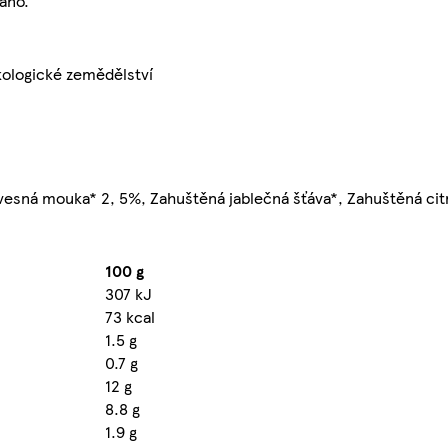
áno.
ologické zemědělství
sná mouka* 2, 5%, Zahuštěná jablečná šťáva*, Zahuštěná citr
100 g
307 kJ
73 kcal
1.5 g
0.7 g
12 g
8.8 g
1.9 g