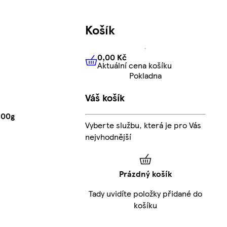
Košík
0,00 Kč
Aktuální cena košíku
0,00 Kč
Aktuální cena košíku
Pokladna
Váš košík
100g
Vyberte službu, která je pro Vás
nejvhodnější
Prázdný košík
Tady uvidíte položky přidané do
košíku