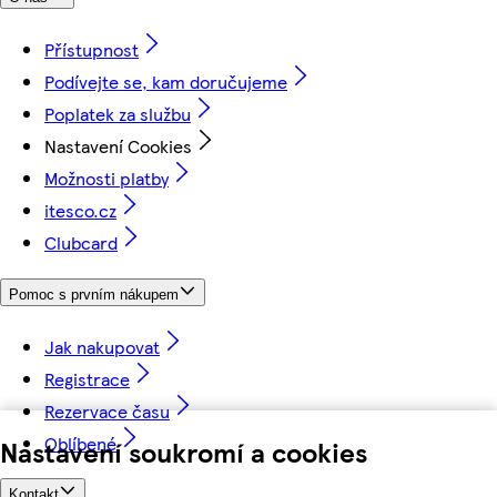
Přístupnost
Podívejte se, kam doručujeme
Poplatek za službu
Nastavení Cookies
Možnosti platby
itesco.cz
Clubcard
Pomoc s prvním nákupem
Jak nakupovat
Registrace
Rezervace času
Oblíbené
Nastavení soukromí a cookies
Kontakt