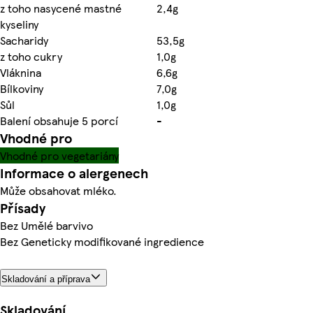
z toho nasycené mastné
2,4g
kyseliny
Sacharidy
53,5g
z toho cukry
1,0g
Vláknina
6,6g
Bílkoviny
7,0g
Sůl
1,0g
Balení obsahuje 5 porcí
-
Vhodné pro
Vhodné pro vegetariány
Informace o alergenech
Může obsahovat mléko.
Přísady
Bez Umělé barvivo
Bez Geneticky modifikované ingredience
Skladování a příprava
Skladování