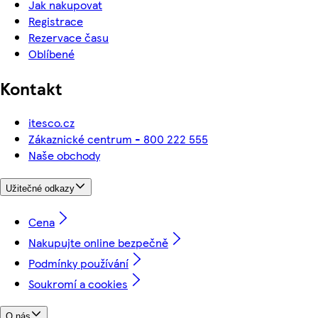
Jak nakupovat
Registrace
Rezervace času
Oblíbené
Kontakt
itesco.cz
Zákaznické centrum - 800 222 555
Naše obchody
Užitečné odkazy
Cena
Nakupujte online bezpečně
Podmínky používání
Soukromí a cookies
O nás