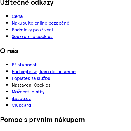
Užitečné odkazy
Cena
Nakupujte online bezpečně
Podmínky používání
Soukromí a cookies
O nás
Přístupnost
Podívejte se, kam doručujeme
Poplatek za službu
Nastavení Cookies
Možnosti platby
itesco.cz
Clubcard
Pomoc s prvním nákupem