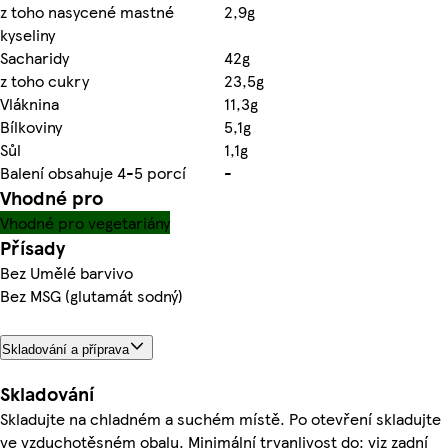
z toho nasycené mastné
2,9g
kyseliny
Sacharidy
42g
z toho cukry
23,5g
Vláknina
11,3g
Bílkoviny
5,1g
Sůl
1,1g
Balení obsahuje 4-5 porcí
-
Vhodné pro
Vhodné pro vegetariány
Přísady
Bez Umělé barvivo
Bez MSG (glutamát sodný)
Skladování a příprava
Skladování
Skladujte na chladném a suchém místě. Po otevření skladujte
ve vzduchotěsném obalu. Minimální trvanlivost do: viz zadní