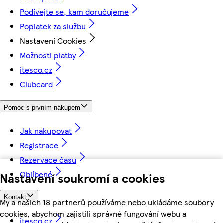
Podívejte se, kam doručujeme
Poplatek za službu
Nastavení Cookies
Možnosti platby
itesco.cz
Clubcard
Pomoc s prvním nákupem
Jak nakupovat
Registrace
Rezervace času
Oblíbené
Nastavení soukromí a cookies
Kontakt
My a našich 18 partnerů používáme nebo ukládáme soubory
cookies, abychom zajistili správné fungování webu a
itesco.cz