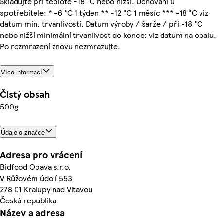
Skladujte při teplotě -18 °C nebo nižší. Uchování u
spotřebitele: * -6 °C 1 týden ** -12 °C 1 měsíc *** -18 °C viz
datum min. trvanlivosti. Datum výroby / šarže / při -18 °C
nebo nižší minimální trvanlivost do konce: viz datum na obalu.
Po rozmrazení znovu nezmrazujte.
Více informací
Čistý obsah
500g
Údaje o značce
Adresa pro vrácení
Bidfood Opava s.r.o.
V Růžovém údolí 553
278 01 Kralupy nad Vltavou
Česká republika
Název a adresa