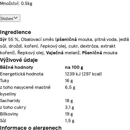
Množství: 0.5kg
Složení
Ingredience
Sýr
55 %, Obalovací směs (
pšeničná
mouka, pitná voda, jedlá
sůl, droždí, koření, řepkový olej, cukr, dextróza, extrakt
koření), Řepkový olej,
Vaječná
melanž,
Pšeničná
mouka
Výživové údaje
Běžné hodnoty
na 100 g
Energetická hodnota
1239 kJ (297 kcal)
Tuky
16 g
z toho nasycené mastné
6,5 g
kyseliny
Sacharidy
18 g
z toho cukry
3,1 g
Bílkoviny
19 g
Sůl
1,5 g
Informace o alergenech