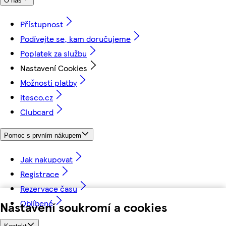
O nás
Přístupnost
Podívejte se, kam doručujeme
Poplatek za službu
Nastavení Cookies
Možnosti platby
itesco.cz
Clubcard
Pomoc s prvním nákupem
Jak nakupovat
Registrace
Rezervace času
Oblíbené
Nastavení soukromí a cookies