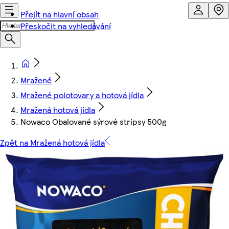
Přejít na hlavní obsah
Přeskočit na vyhledávání
Mražené
Mražené polotovary a hotová jídla
Mražená hotová jídla
Nowaco Obalované sýrové stripsy 500g
Zpět na Mražená hotová jídla