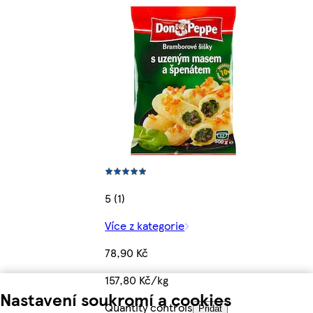
5 (1)
Více z kategorie
78,90 Kč
157,80 Kč/kg
Nastavení soukromí a cookies
Quantity controls
Přidat