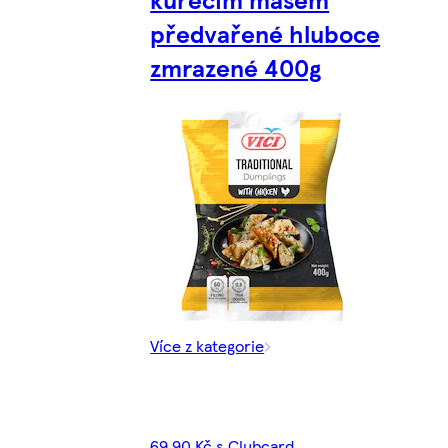
předvařené hluboce
zmrazené 400g
Více z kategorie
69,90 Kč s Clubcard