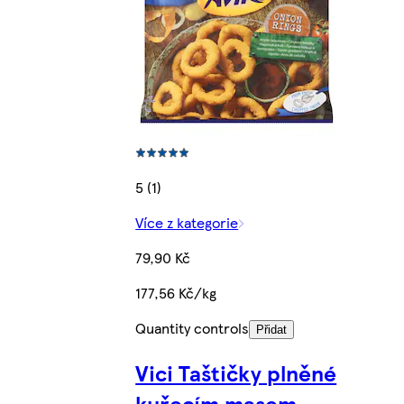
5 (1)
Více z kategorie
79,90 Kč
177,56 Kč/kg
Quantity controls
Přidat
Vici Taštičky plněné
kuřecím masem