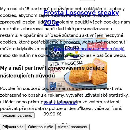
My a našich 18 partnerů používáme nebo ukládáme soubory
Frosta Lososové steaky
cookies, abychom zajistili správné fungování webu a
200g
zpracovali osobní údaje. Povolením použití všech cookies nám
umožníte zobrazovat například také personalizovanou
reklamu. V opačném případě zůstanou aktivní jen nezbytné
cookies, které potřebujeme k provozu webu. Své rozhodnutí
můžete kdykoliv změnit v
Nastavení ochrany osobních údajů
nebo kliknutím na odkaz Soukromí a cookies v patičce webu.
My a naši partneři zpracováváme údaje z
následujících důvodů
Povolením souborů cookies nám umožníte měřit efektivitu
zobrazeného obsahu a reklamy, vytvářet uživatelské statistiky,
ukládat nebo přistupovat k informacím ve vašem zařízení,
Více z kategorie
používat přesná data o poloze a identifikovat vaše zařízení.
99,90 Kč
Seznam partnerů.
499,50 Kč/kg
Přijmout vše
Odmítnout vše
Vlastní nastavení