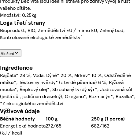
Produkty Bebivita jsou ideální strava pro zdravý vývoj a růst
vašeho dítěte.
Množství: 0.25kg
Loga třetí strany
Bioprodukt, BIO, Zemědělství EU / mimo EU, Zelený bod,
Kontrolované ekologické zemědělství
Složení
Ingredience
Rajčata* 28 %, Voda, Dýně* 20 %, Mrkev* 10 %, Odstředěné
mléko
*, Těstoviny hvězdy* (z tvrdé
pšenice
) 6 %, Rýžová
mouka*, Řepkový olej*, Strouhaný tvrdý
sýr
*, Jodizovaná sůl
(jedlá sůl, jodičnan draselný), Oregano*, Rozmarýn*, Bazalka*,
*Z ekologického zemědělství
Výživové údaje
Běžné hodnoty
100 g
250 g (1 porce)
Energetická hodnota
272/65
682/162
(kJ / kcal)