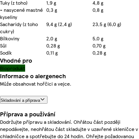
Tuky (z toho)
1,9 g
4,8 g
- nasycené mastné
0,3 g
0,8 g
kyseliny
Sacharidy (z toho
9,4 g (2,4 g)
23,5 g (6,0 g)
cukry)
Bílkoviny
2,0 g
5,0 g
Sůl
0,28 g
0,70 g
Sodík
0,11 g
0,28 g
Vhodné pro
Bioprodukt
Informace o alergenech
Může obsahovat hořčici a vejce.
Skladování a příprava
Příprava a používání
Dodržujte přípravu a skladování. Ohřátou část později
nepodávejte, neohřátou část skladujte v uzavřené skleničce v
chladničce a spotřebujte do 24 hodin. Ohřejte požadovanou