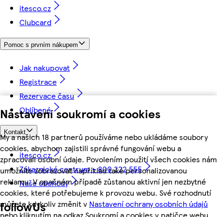
itesco.cz
Clubcard
Pomoc s prvním nákupem
Jak nakupovat
Registrace
Rezervace času
Oblíbené
Nastavení soukromí a cookies
Kontakt
My a našich 18 partnerů používáme nebo ukládáme soubory
cookies, abychom zajistili správné fungování webu a
itesco.cz
zpracovali osobní údaje. Povolením použití všech cookies nám
Zákaznické centrum - 800 222 555
umožníte zobrazovat například také personalizovanou
reklamu. V opačném případě zůstanou aktivní jen nezbytné
Naše obchody
cookies, které potřebujeme k provozu webu. Své rozhodnutí
můžete kdykoliv změnit v
Nastavení ochrany osobních údajů
followUs
nebo kliknutím na odkaz Soukromí a cookies v patičce webu.