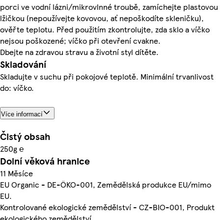
porci ve vodní lázni/mikrovlnné troubě, zamíchejte plastovou
lžičkou (nepoužívejte kovovou, ať nepoškodíte skleničku),
ověřte teplotu. Před použitím zkontrolujte, zda sklo a víčko
nejsou poškozené; víčko při otevření cvakne.
Dbejte na zdravou stravu a životní styl dítěte.
Skladování
Skladujte v suchu při pokojové teplotě. Minimální trvanlivost
do: víčko.
Více informací
Čistý obsah
250g ℮
Dolní věková hranice
11 Měsíce
EU Organic - DE-ÖKO-001, Zemědělská produkce EU/mimo
EU.
Kontrolované ekologické zemědělství - CZ-BIO-001, Produkt
ekologického zemědělství.