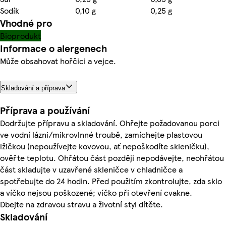
Sodík
0,10 g
0,25 g
Vhodné pro
Bioprodukt
Informace o alergenech
Může obsahovat hořčici a vejce.
Skladování a příprava
Příprava a používání
Dodržujte přípravu a skladování. Ohřejte požadovanou porci
ve vodní lázni/mikrovlnné troubě, zamíchejte plastovou
lžičkou (nepoužívejte kovovou, ať nepoškodíte skleničku),
ověřte teplotu. Ohřátou část později nepodávejte, neohřátou
část skladujte v uzavřené skleničce v chladničce a
spotřebujte do 24 hodin. Před použitím zkontrolujte, zda sklo
a víčko nejsou poškozené; víčko při otevření cvakne.
Dbejte na zdravou stravu a životní styl dítěte.
Skladování