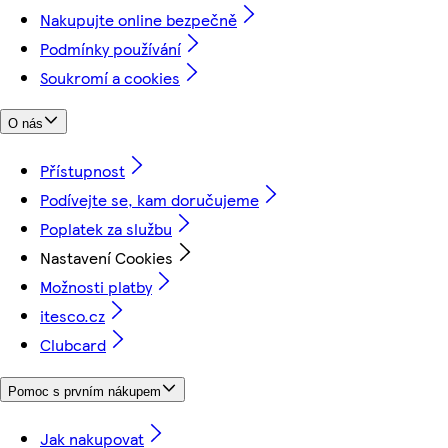
Nakupujte online bezpečně
Podmínky používání
Soukromí a cookies
O nás
Přístupnost
Podívejte se, kam doručujeme
Poplatek za službu
Nastavení Cookies
Možnosti platby
itesco.cz
Clubcard
Pomoc s prvním nákupem
Jak nakupovat