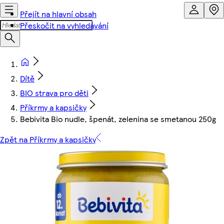
Přejít na hlavní obsah
Přeskočit na vyhledávání
Dítě
BIO strava pro děti
Příkrmy a kapsičky
Bebivita Bio nudle, špenát, zelenina se smetanou 250g
Zpět na Příkrmy a kapsičky