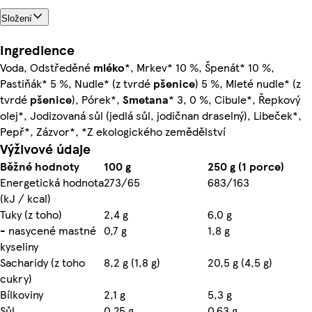
Složení
Ingredience
Voda, Odstředěné
mléko
*, Mrkev* 10 %, Špenát* 10 %,
Pastiňák* 5 %, Nudle* (z tvrdé
pšenice
) 5 %, Mleté nudle* (z
tvrdé
pšenice
), Pórek*,
Smetana
* 3, 0 %, Cibule*, Řepkový
olej*, Jodizovaná sůl (jedlá sůl, jodičnan draselný), Libeček*,
Pepř*, Zázvor*, *Z ekologického zemědělství
Výživové údaje
Běžné hodnoty
100 g
250 g (1 porce)
Energetická hodnota
273/65
683/163
(kJ / kcal)
Tuky (z toho)
2,4 g
6,0 g
- nasycené mastné
0,7 g
1,8 g
kyseliny
Sacharidy (z toho
8,2 g (1,8 g)
20,5 g (4,5 g)
cukry)
Bílkoviny
2,1 g
5,3 g
Sůl
0,25 g
0,63 g