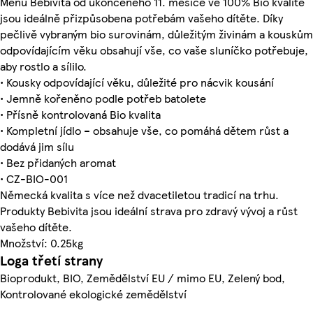
Menu Bebivita od ukončeného 11. měsíce ve 100% Bio kvalitě
jsou ideálně přizpůsobena potřebám vašeho dítěte. Díky
pečlivě vybraným bio surovinám, důležitým živinám a kouskům
odpovídajícím věku obsahují vše, co vaše sluníčko potřebuje,
aby rostlo a sílilo.
• Kousky odpovídající věku, důležité pro nácvik kousání
• Jemně kořeněno podle potřeb batolete
• Přísně kontrolovaná Bio kvalita
• Kompletní jídlo – obsahuje vše, co pomáhá dětem růst a
dodává jim sílu
• Bez přidaných aromat
• CZ-BIO-001
Německá kvalita s více než dvacetiletou tradicí na trhu.
Produkty Bebivita jsou ideální strava pro zdravý vývoj a růst
vašeho dítěte.
Množství: 0.25kg
Loga třetí strany
Bioprodukt, BIO, Zemědělství EU / mimo EU, Zelený bod,
Kontrolované ekologické zemědělství