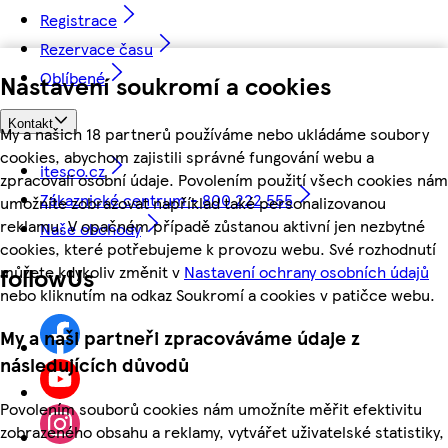
Registrace
Rezervace času
Oblíbené
Nastavení soukromí a cookies
Kontakt
My a našich 18 partnerů používáme nebo ukládáme soubory
cookies, abychom zajistili správné fungování webu a
itesco.cz
zpracovali osobní údaje. Povolením použití všech cookies nám
Zákaznické centrum - 800 222 555
umožníte zobrazovat například také personalizovanou
reklamu. V opačném případě zůstanou aktivní jen nezbytné
Naše obchody
cookies, které potřebujeme k provozu webu. Své rozhodnutí
můžete kdykoliv změnit v
Nastavení ochrany osobních údajů
followUs
nebo kliknutím na odkaz Soukromí a cookies v patičce webu.
My a naši partneři zpracováváme údaje z
následujících důvodů
Povolením souborů cookies nám umožníte měřit efektivitu
zobrazeného obsahu a reklamy, vytvářet uživatelské statistiky,