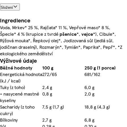
Složení
Ingredience
Voda, Mrkev* 25 %, Rajčata* 11 %, Vepřové maso* 8 %,
Špecle* 4 % (krupice z tvrdé
pšenice
*,
vejce
*), Cibule*,
Rýžová mouka*, Řepkový olej*, Jodizovaná sůl (jedlá sůl,
jodičnan draselný), Rozmarýn*, Tymián*, Paprika*, Pepř*, *Z
ekologického zemědělství
Výživové údaje
Běžné hodnoty
100 g
250 g (1 porce)
Energetická hodnota
272/65
681/162
(kJ / kcal)
Tuky (z toho)
2,4 g
6,0 g
- nasycené mastné
0,8 g
2,0 g
kyseliny
Sacharidy (z toho
7,5 g (1,7 g)
18,8 g (4,3 g)
cukry)
Bílkoviny
2,7 g
6,8 g
Sůl
0,28 g
0,70 g