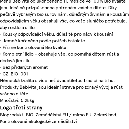
Menu Bebivita od ukončeného 11. měsíce ve 100% Bio kvalitě
jsou ideálně přizpůsobena potřebám vašeho dítěte. Díky
pečlivě vybraným bio surovinám, důležitým živinám a kouskům
odpovídajícím věku obsahují vše, co vaše sluníčko potřebuje,
aby rostlo a sílilo.
• Kousky odpovídající věku, důležité pro nácvik kousání
• Jemně kořeněno podle potřeb batolete
• Přísně kontrolovaná Bio kvalita
• Kompletní jídlo – obsahuje vše, co pomáhá dětem růst a
dodává jim sílu
• Bez přidaných aromat
• CZ-BIO-001
Německá kvalita s více než dvacetiletou tradicí na trhu.
Produkty Bebivita jsou ideální strava pro zdravý vývoj a růst
vašeho dítěte.
Množství: 0.25kg
Loga třetí strany
Bioprodukt, BIO, Zemědělství EU / mimo EU, Zelený bod,
Kontrolované ekologické zemědělství