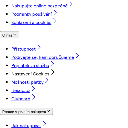
Nakupujte online bezpečně
Podmínky používání
Soukromí a cookies
O nás
Přístupnost
Podívejte se, kam doručujeme
Poplatek za službu
Nastavení Cookies
Možnosti platby
itesco.cz
Clubcard
Pomoc s prvním nákupem
Jak nakupovat