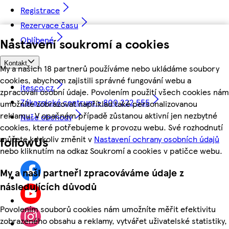
Registrace
Rezervace času
Oblíbené
Nastavení soukromí a cookies
Kontakt
My a našich 18 partnerů používáme nebo ukládáme soubory
cookies, abychom zajistili správné fungování webu a
itesco.cz
zpracovali osobní údaje. Povolením použití všech cookies nám
Zákaznické centrum - 800 222 555
umožníte zobrazovat například také personalizovanou
reklamu. V opačném případě zůstanou aktivní jen nezbytné
Naše obchody
cookies, které potřebujeme k provozu webu. Své rozhodnutí
můžete kdykoliv změnit v
Nastavení ochrany osobních údajů
followUs
nebo kliknutím na odkaz Soukromí a cookies v patičce webu.
My a naši partneři zpracováváme údaje z
následujících důvodů
Povolením souborů cookies nám umožníte měřit efektivitu
zobrazeného obsahu a reklamy, vytvářet uživatelské statistiky,