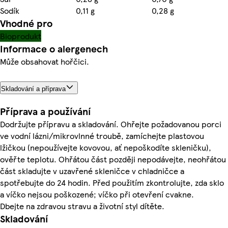
Sodík
0,11 g
0,28 g
Vhodné pro
Bioprodukt
Informace o alergenech
Může obsahovat hořčici.
Skladování a příprava
Příprava a používání
Dodržujte přípravu a skladování. Ohřejte požadovanou porci
ve vodní lázni/mikrovlnné troubě, zamíchejte plastovou
lžičkou (nepoužívejte kovovou, ať nepoškodíte skleničku),
ověřte teplotu. Ohřátou část později nepodávejte, neohřátou
část skladujte v uzavřené skleničce v chladničce a
spotřebujte do 24 hodin. Před použitím zkontrolujte, zda sklo
a víčko nejsou poškozené; víčko při otevření cvakne.
Dbejte na zdravou stravu a životní styl dítěte.
Skladování