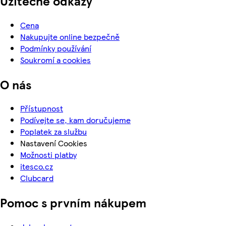
Užitečné odkazy
Cena
Nakupujte online bezpečně
Podmínky používání
Soukromí a cookies
O nás
Přístupnost
Podívejte se, kam doručujeme
Poplatek za službu
Nastavení Cookies
Možnosti platby
itesco.cz
Clubcard
Pomoc s prvním nákupem