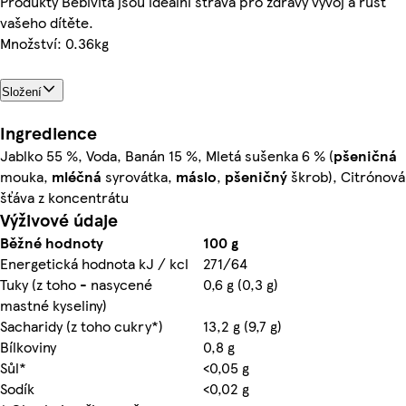
Produkty Bebivita jsou ideální strava pro zdravý vývoj a růst
vašeho dítěte.
Množství: 0.36kg
Složení
Ingredience
Jablko 55 %, Voda, Banán 15 %, Mletá sušenka 6 % (
pšeničná
mouka,
mléčná
syrovátka,
máslo
,
pšeničný
škrob), Citrónová
šťáva z koncentrátu
Výživové údaje
Běžné hodnoty
100 g
Energetická hodnota kJ / kcl
271/64
Tuky (z toho - nasycené
0,6 g (0,3 g)
mastné kyseliny)
Sacharidy (z toho cukry*)
13,2 g (9,7 g)
Bílkoviny
0,8 g
Sůl*
<0,05 g
Sodík
<0,02 g