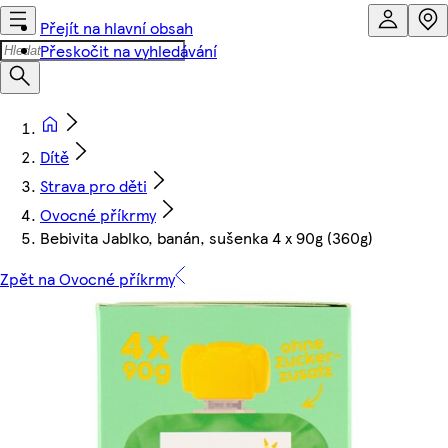
Přejít na hlavní obsah
Přeskočit na vyhledávání
Dítě
Strava pro děti
Ovocné příkrmy
Bebivita Jablko, banán, sušenka 4 x 90g (360g)
Zpět na Ovocné příkrmy