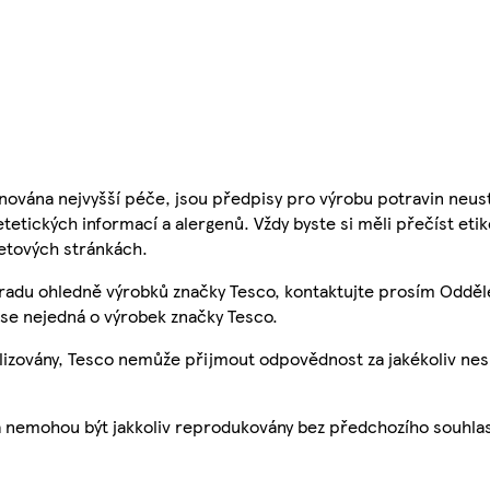
nována nejvyšší péče, jsou předpisy pro výrobu potravin neust
etetických informací a alergenů. Vždy byste si měli přečíst eti
etových stránkách.
 radu ohledně výrobků značky Tesco, kontaktujte prosím Odděl
se nejedná o výrobek značky Tesco.
ualizovány, Tesco nemůže přijmout odpovědnost za jakékoliv ne
a nemohou být jakkoliv reprodukovány bez předchozího souhla