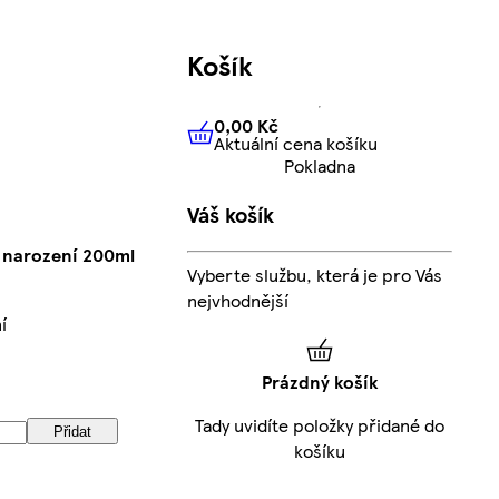
Košík
0,00 Kč
Aktuální cena košíku
0,00 Kč
Aktuální cena košíku
Pokladna
Váš košík
 narození 200ml
Vyberte službu, která je pro Vás
nejvhodnější
í
Prázdný košík
Tady uvidíte položky přidané do
Přidat
košíku