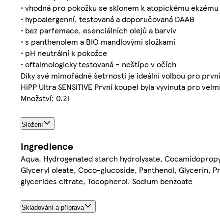
• vhodná pro pokožku se sklonem k atopickému ekzému (
• hypoalergenní, testovaná a doporučovaná DAAB
• bez parfemace, esenciálních olejů a barviv
• s panthenolem a BIO mandlovými složkami
• pH neutrální k pokožce
• oftalmologicky testovaná – neštípe v očích
Díky své mimořádné šetrnosti je ideální volbou pro první
HiPP Ultra SENSITIVE První koupel byla vyvinuta pro vel
Množství: 0.2l
Složení
Ingredience
Aqua, Hydrogenated starch hydrolysate, Cocamidopropyl
Glyceryl oleate, Coco-glucoside, Panthenol, Glycerin, P
glycerides citrate, Tocopherol, Sodium benzoate
Skladování a příprava