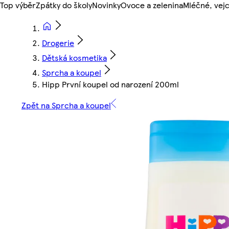
Top výběr
Zpátky do školy
Novinky
Ovoce a zelenina
Mléčné, vejc
Drogerie
Dětská kosmetika
Sprcha a koupel
Hipp První koupel od narození 200ml
Zpět na Sprcha a koupel