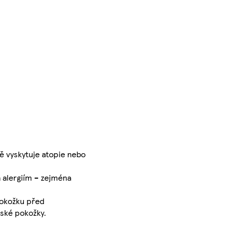
ně vyskytuje atopie nebo
 alergiím – zejména
pokožku před
tské pokožky.