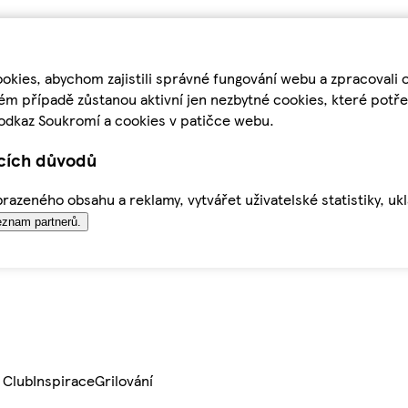
kies, abychom zajistili správné fungování webu a zpracovali 
ém případě zůstanou aktivní jen nezbytné cookies, které pot
odkaz Soukromí a cookies v patičce webu.
ících důvodů
azeného obsahu a reklamy, vytvářet uživatelské statistiky, uk
znam partnerů.
 Club
Inspirace
Grilování