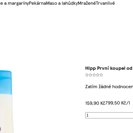
e a margaríny
Pekárna
Maso a lahůdky
Mražené
Trvanlivé
Hipp První koupel od
Zatím žádné hodnocen
799,50 Kč/l
159,90 Kč