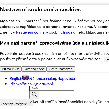
Nastavení soukromí a cookies
My a našich 18 partnerů používáme nebo ukládáme soubory coo
zobrazovat například také personalizovanou reklamu. V opačn
změnit v
Nastavení ochrany osobních údajů
nebo kliknutím na 
My a naši partneři zpracováváme údaje z následuj
Povolením souborů cookies nám umožníte měřit efektivitu zobr
používat přesná data o poloze a identifikovat vaše zařízení.
Se
Přijmout vše
Odmítnout vše
Vlastní nastavení
Přejít na hlavní obsah
English
Můj první nákup
Nápověda
Přeskočit na vyhledávání
Koupit teď
Oblíbené
Speciální nabídky
Online
Všechny kategorie