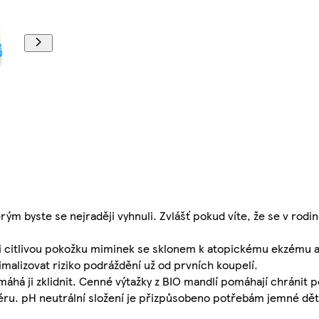
rým byste se nejraději vyhnuli. Zvlášť pokud víte, že se v rodi
lmi citlivou pokožku miminek se sklonem k atopickému ekzému a
malizovat riziko podráždění už od prvních koupelí.
áhá ji zklidnit. Cenné výtažky z BIO mandlí pomáhají chránit 
éru. pH neutrální složení je přizpůsobeno potřebám jemné dě