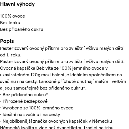
Hlavní výhody
100% ovoce
Bez lepku
Bez přidaného cukru
Popis
Pasterizovaný ovocný příkrm pro zvláštní výživu malých dětí
od 1. roku.
Pasterizovaný ovocný příkrm pro zvláštní výživu malých dětí.
Ovocná kapsička Bebivita ze 100% jemného ovoce v
uzavíratelném 120g maxi balení je ideálním společníkem na
svačinu i na cesty. Lahodné příchutě chutnají malým i velkým
a jsou samozřejmě bez přidaného cukru*.
• Bez přidaného cukru*
• Přirozeně bezlepkové
• Vyrobeno ze 100% jemného ovoce
• Ideální na svačinu i na cesty
• Nejoblíbenější značka ovocných kapsiček v Německu
Německá kvalita s více než dvacetiletou tradicí na trhu.