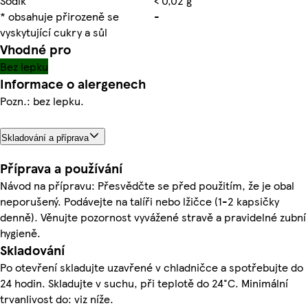
Sodík
< 0,02 g
* obsahuje přirozeně se
-
vyskytující cukry a sůl
Vhodné pro
Bez lepku
Informace o alergenech
Pozn.: bez lepku.
Skladování a příprava
Příprava a používání
Návod na přípravu: Přesvědčte se před použitím, že je obal
neporušený. Podávejte na talíři nebo lžičce (1-2 kapsičky
denně). Věnujte pozornost vyvážené stravě a pravidelné zubní
hygieně.
Skladování
Po otevření skladujte uzavřené v chladničce a spotřebujte do
24 hodin. Skladujte v suchu, při teplotě do 24°C. Minimální
trvanlivost do: viz níže.