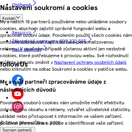
Oblíbené
Nastavení soukromí a cookies
Kontakt
My a našich 18 partnerů používáme nebo ukládáme soubory
cookies, abychom zajistili správné fungování webu a
itesco.cz
zpracovali osobní údaje. Povolením použití všech cookies nám
Zákaznické centrum - 800 222 555
umožníte zobrazovat například také personalizovanou
reklamu. V opačném případě zůstanou aktivní jen nezbytné
Naše obchody
cookies, které potřebujeme k provozu webu. Své rozhodnutí
můžete kdykoliv změnit v
Nastavení ochrany osobních údajů
followUs
nebo kliknutím na odkaz Soukromí a cookies v patičce webu.
My a naši partneři zpracováváme údaje z
následujících důvodů
Povolením souborů cookies nám umožníte měřit efektivitu
zobrazeného obsahu a reklamy, vytvářet uživatelské statistiky,
ukládat nebo přistupovat k informacím ve vašem zařízení,
©
Tesco Stores ČR a.s. 2026
používat přesná data o poloze a identifikovat vaše zařízení.
Seznam partnerů.