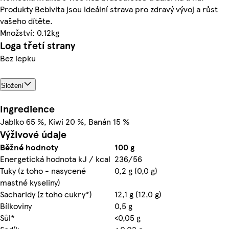
Produkty Bebivita jsou ideální strava pro zdravý vývoj a růst
vašeho dítěte.
Množství: 0.12kg
Loga třetí strany
Bez lepku
Složení
Ingredience
Jablko 65 %, Kiwi 20 %, Banán 15 %
Výživové údaje
Běžné hodnoty
100 g
Energetická hodnota kJ / kcal
236/56
Tuky (z toho - nasycené
0,2 g (0,0 g)
mastné kyseliny)
Sacharidy (z toho cukry*)
12,1 g (12,0 g)
Bílkoviny
0,5 g
Sůl*
<0,05 g