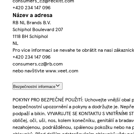
consumers_cz@reckitt.com
+420 234 147 096
Název a adresa
RB NL Brands B.V.
Schiphol Boulevard 207
1118 BH Schiphol
NL
Pro vice informaci se nevahe te obrátit na nasi zákaznick
+420 234 147 096
consumers.cz@rb.com
nebo navštivte www.veet.com
Bezpečnostní informace
POKYNY PRO BEZPEČNÉ POUŽITÍ: Uchovejte vnější obal pr
bezpečnostní upozornění a pokyny a dodržujte je. Nepřek
podpaží a bikin. VYVARUJTE SE KONTAKTU S VNITŘNÍMI 
obličej, oči, uši, nos, kolem konečníku, genitálií a brada
nezahojenou, podrážděnou, spálenou pokožku nebo na pok
chloupků. Před dalším odstraňováním chloupků vždy počk