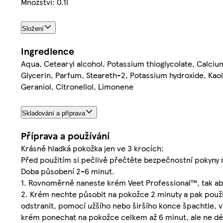
Množství: 0.1l
Složení
Ingredience
Aqua, Cetearyl alcohol, Potassium thioglycolate, Calciu
Glycerin, Parfum, Steareth-2, Potassium hydroxide, Kaol
Geraniol, Citronellol, Limonene
Skladování a příprava
Příprava a používání
Krásně hladká pokožka jen ve 3 krocích:
Před použitím si pečlivě přečtěte bezpečnostní pokyny 
Doba působení 2-6 minut.
1. Rovnoměrně naneste krém Veet Professional™, tak aby
2. Krém nechte působit na pokožce 2 minuty a pak použij
odstranit, pomocí užšího nebo širšího konce špachtle, v 
krém ponechat na pokožce celkem až 6 minut, ale ne dé