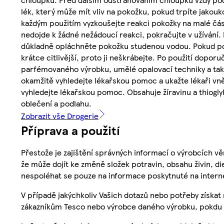
lék, který může mít vliv na pokožku, pokud trpíte jakou
každým použitím vyzkoušejte reakci pokožky na malé čás
nedojde k žádné nežádoucí reakci, pokračujte v užívání
důkladně opláchněte pokožku studenou vodou. Pokud poc
krátce citlivější, proto ji neškrábejte. Po použití dopo
parfémovaného výrobku, umělé opalovací techniky a t
okamžitě vyhledejte lékařskou pomoc a ukažte lékaři vně
vyhledejte lékařskou pomoc. Obsahuje žíravinu a thiogly
oblečení a podlahu.
Zobrazit vše Drogerie
Příprava a použití
Přestože je zajištění správných informací o výrobcích vě
že může dojít ke změně složek potravin, obsahu živin, di
nespoléhat se pouze na informace poskytnuté na intern
V případě jakýchkoliv Vašich dotazů nebo potřeby získat
zákazníkům Tesco nebo výrobce daného výrobku, pokdu 