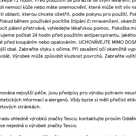
koli nemocí kůže nebo máte onemocnění, které může mít vliv n
ti oblasti, kterou chcete ošetřit, podle pokynu pro použití.
. Pokud během používání pocítíte štípání či mravenčení, okamž
it pálení přetrvává, vyhledejte lékařskou pomoc. Pokožka mů
ručujeme počkat 24 hodin před použitím antiperspirantu, jakého
aké před koupáním nebo opalováním. UCHOVÁVEJTE MIMO DOSAH 
jší obal. Zabraňte styku s očima. Při zasažení očí okamžitě vy
kolát. Výrobek může způsobit kluzkost povrchů. Zabraňte vylit
nována nejvyšší péče, jsou předpisy pro výrobu potravin neust
etetických informací a alergenů. Vždy byste si měli přečíst eti
etových stránkách.
 radu ohledně výrobků značky Tesco, kontaktujte prosím Odděl
se nejedná o výrobek značky Tesco.