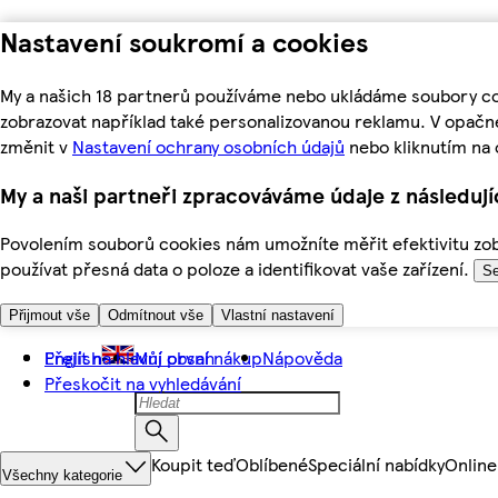
Nastavení soukromí a cookies
My a našich 18 partnerů používáme nebo ukládáme soubory coo
zobrazovat například také personalizovanou reklamu. V opačn
změnit v
Nastavení ochrany osobních údajů
nebo kliknutím na 
My a naši partneři zpracováváme údaje z následuj
Povolením souborů cookies nám umožníte měřit efektivitu zobr
používat přesná data o poloze a identifikovat vaše zařízení.
Se
Přijmout vše
Odmítnout vše
Vlastní nastavení
Přejít na hlavní obsah
English
Můj první nákup
Nápověda
Přeskočit na vyhledávání
Koupit teď
Oblíbené
Speciální nabídky
Online
Všechny kategorie