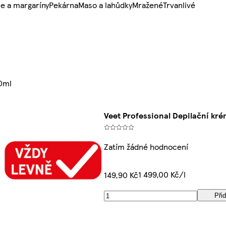
e a margaríny
Pekárna
Maso a lahůdky
Mražené
Trvanlivé
00ml
Veet Professional Depilační kré
Zatím žádné hodnocení
1 499,00 Kč/l
149,90 Kč
Přid