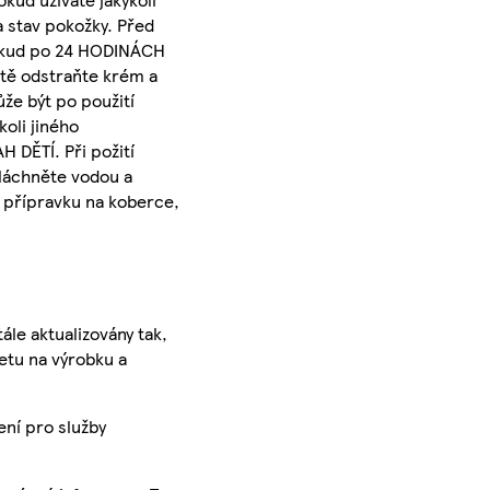
a stav pokožky. Před
 Pokud po 24 HODINÁCH
itě odstraňte krém a
že být po použití
koli jiného
DĚTÍ. Při požití
pláchněte vodou a
í přípravku na koberce,
ále aktualizovány tak,
ketu na výrobku a
ení pro služby