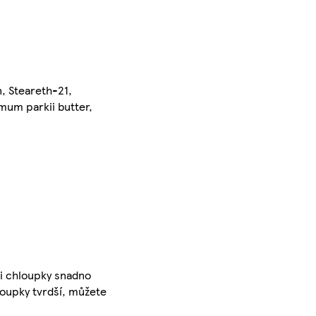
, Steareth-21,
mum parkii butter,
li chloupky snadno
hloupky tvrdší, můžete