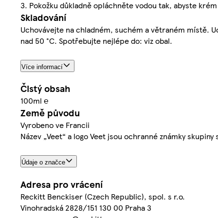
3. Pokožku důkladně opláchněte vodou tak, abyste krém zc
Skladování
Uchovávejte na chladném, suchém a větraném místě. Uc
nad 50 °C. Spotřebujte nejlépe do: viz obal.
Více informací
Čistý obsah
100ml ℮
Země původu
Vyrobeno ve Francii
Název „Veet“ a logo Veet jsou ochranné známky skupiny s
Údaje o značce
Adresa pro vrácení
Reckitt Benckiser (Czech Republic), spol. s r.o.
Vinohradská 2828/151 130 00 Praha 3