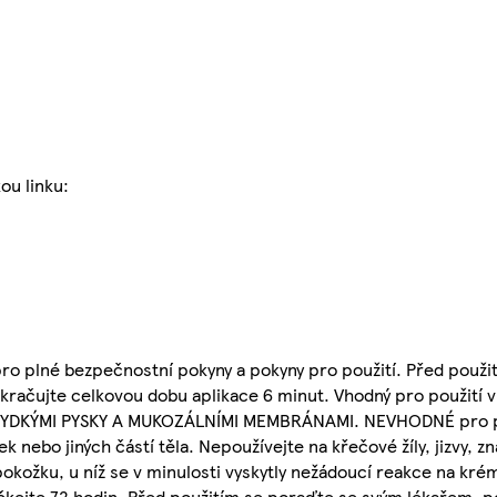
ou linku:
o plné bezpečnostní pokyny a pokyny pro použití. Před použi
račujte celkovou dobu aplikace 6 minut. Vhodný pro použití v 
STYDKÝMI PYSKY A MUKOZÁLNÍMI MEMBRÁNAMI. NEVHODNÉ pro po
vek nebo jiných částí těla. Nepoužívejte na křečové žíly, jizvy,
ožku, u níž se v minulosti vyskytly nežádoucí reakce na kré
ejte 72 hodin. Před použitím se poraďte se svým lékařem, po