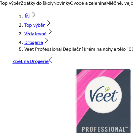
Top výběr
Zpátky do školy
Novinky
Ovoce a zelenina
Mléčné, vejc
Top výběr
Vždy levně
Drogerie
Veet Professional Depilační krém na nohy a tělo 1
Zpět na Drogerie