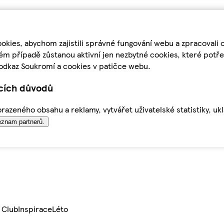
kies, abychom zajistili správné fungování webu a zpracovali 
ém případě zůstanou aktivní jen nezbytné cookies, které pot
odkaz Soukromí a cookies v patičce webu.
ících důvodů
azeného obsahu a reklamy, vytvářet uživatelské statistiky, uk
znam partnerů.
 Club
Inspirace
Léto