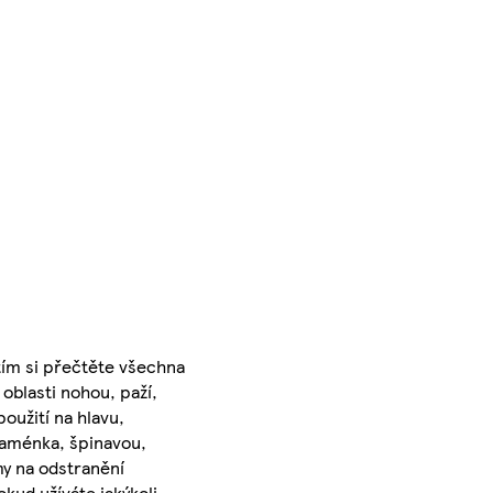
tím si přečtěte všechna
oblasti nohou, paží,
užití na hlavu,
 znaménka, špinavou,
my na odstranění
kud užíváte jakýkoli