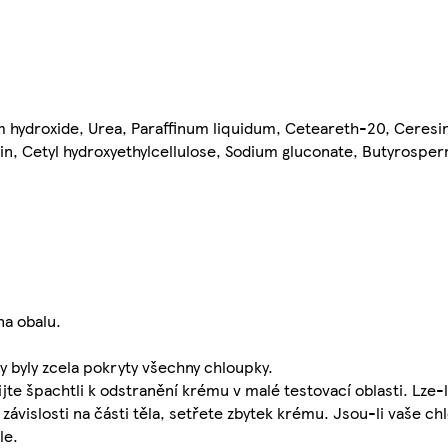
m hydroxide, Urea, Paraffinum liquidum, Ceteareth-20, Ceresin
in, Cetyl hydroxyethylcellulose, Sodium gluconate, Butyrosper
na obalu.
 byly zcela pokryty všechny chloupky.
te špachtli k odstranění krému v malé testovací oblasti. Lze-
závislosti na části těla, setřete zbytek krému. Jsou-li vaše c
le.