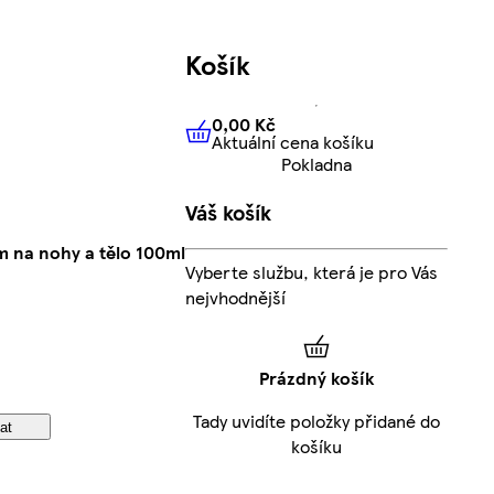
Košík
0,00 Kč
Aktuální cena košíku
0,00 Kč
Aktuální cena košíku
Pokladna
Váš košík
m na nohy a tělo 100ml
Vyberte službu, která je pro Vás
nejvhodnější
Prázdný košík
Tady uvidíte položky přidané do
at
košíku