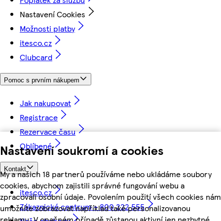
Nastavení Cookies
Možnosti platby
itesco.cz
Clubcard
Pomoc s prvním nákupem
Jak nakupovat
Registrace
Rezervace času
Oblíbené
Nastavení soukromí a cookies
Kontakt
My a našich 18 partnerů používáme nebo ukládáme soubory
cookies, abychom zajistili správné fungování webu a
itesco.cz
zpracovali osobní údaje. Povolením použití všech cookies nám
Zákaznické centrum - 800 222 555
umožníte zobrazovat například také personalizovanou
reklamu. V opačném případě zůstanou aktivní jen nezbytné
Naše obchody