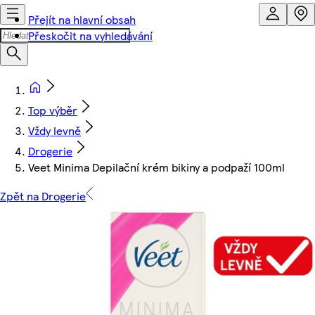
Přejít na hlavní obsah
Přeskočit na vyhledávání
Top výběr
Vždy levně
Drogerie
Veet Minima Depilační krém bikiny a podpaží 100ml
Zpět na Drogerie