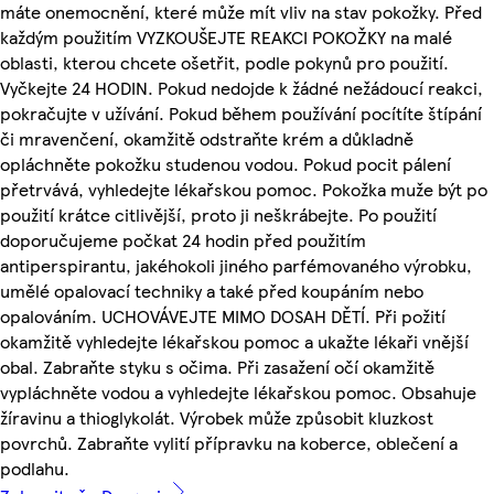
máte onemocnění, které může mít vliv na stav pokožky. Před
každým použitím VYZKOUŠEJTE REAKCI POKOŽKY na malé
oblasti, kterou chcete ošetřit, podle pokynů pro použití.
Vyčkejte 24 HODIN. Pokud nedojde k žádné nežádoucí reakci,
pokračujte v užívání. Pokud během používání pocítíte štípání
či mravenčení, okamžitě odstraňte krém a důkladně
opláchněte pokožku studenou vodou. Pokud pocit pálení
přetrvává, vyhledejte lékařskou pomoc. Pokožka muže být po
použití krátce citlivější, proto ji neškrábejte. Po použití
doporučujeme počkat 24 hodin před použitím
antiperspirantu, jakéhokoli jiného parfémovaného výrobku,
umělé opalovací techniky a také před koupáním nebo
opalováním. UCHOVÁVEJTE MIMO DOSAH DĚTÍ. Při požití
okamžitě vyhledejte lékařskou pomoc a ukažte lékaři vnější
obal. Zabraňte styku s očima. Při zasažení očí okamžitě
vypláchněte vodou a vyhledejte lékařskou pomoc. Obsahuje
žíravinu a thioglykolát. Výrobek může způsobit kluzkost
povrchů. Zabraňte vylití přípravku na koberce, oblečení a
podlahu.