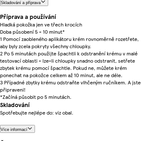
Skladování a příprava
Příprava a používání
Hladká pokožka jen ve třech krocích
Doba působení 5 - 10 minut*
1 Pomocí zaobleného aplikátoru krém rovnoměrně rozetřete,
aby byly zcela pokryty všechny chloupky.
2 Po 5 minutách použijte špachtli k odstranění krému v malé
testovací oblasti - lze-li chloupky snadno odstranit, setřete
zbytek krému pomocí špachtle. Pokud ne, můžete krém
ponechat na pokožce celkem až 10 minut, ale ne déle.
3 Případné zbytky krému odstraňte vlhčeným ručníkem. A jste
připraveni!
*Začíná působit po 5 minutách.
Skladování
Spotřebujte nejlépe do: viz obal.
Více informací