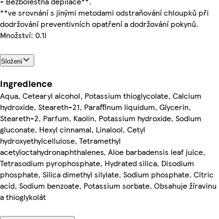
- Bezbolestná depilace**.
**ve srovnání s jinými metodami odstraňování chloupků při
dodržování preventivních opatření a dodržování pokynů.
Množství: 0.1l
Složení
Ingredience
Aqua, Cetearyl alcohol, Potassium thioglycolate, Calcium
hydroxide, Steareth-21, Paraffinum liquidum, Glycerin,
Steareth-2, Parfum, Kaolin, Potassium hydroxide, Sodium
gluconate, Hexyl cinnamal, Linalool, Cetyl
hydroxyethylcellulose, Tetramethyl
acetyloctahydronaphthalenes, Aloe barbadensis leaf juice,
Tetrasodium pyrophosphate, Hydrated silica, Disodium
phosphate, Silica dimethyl silylate, Sodium phosphate, Citric
acid, Sodium benzoate, Potassium sorbate, Obsahuje žíravinu
a thioglykolát