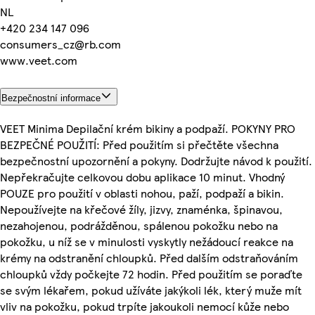
NL
+420 234 147 096
consumers_cz@rb.com
www.veet.com
Bezpečnostní informace
VEET Minima Depilační krém bikiny a podpaží. POKYNY PRO
BEZPEČNÉ POUŽITÍ: Před použitím si přečtěte všechna
bezpečnostní upozornění a pokyny. Dodržujte návod k použití.
Nepřekračujte celkovou dobu aplikace 10 minut. Vhodný
POUZE pro použití v oblasti nohou, paží, podpaží a bikin.
Nepoužívejte na křečové žíly, jizvy, znaménka, špinavou,
nezahojenou, podrážděnou, spálenou pokožku nebo na
pokožku, u níž se v minulosti vyskytly nežádoucí reakce na
krémy na odstranění chloupků. Před dalším odstraňováním
chloupků vždy počkejte 72 hodin. Před použitím se poraďte
se svým lékařem, pokud užíváte jakýkoli lék, který muže mít
vliv na pokožku, pokud trpíte jakoukoli nemocí kůže nebo