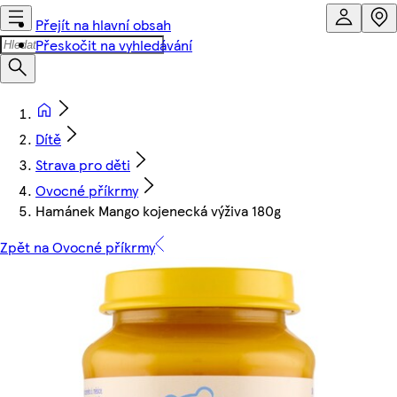
Přejít na hlavní obsah
Přeskočit na vyhledávání
Dítě
Strava pro děti
Ovocné příkrmy
Hamánek Mango kojenecká výživa 180g
Zpět na Ovocné příkrmy