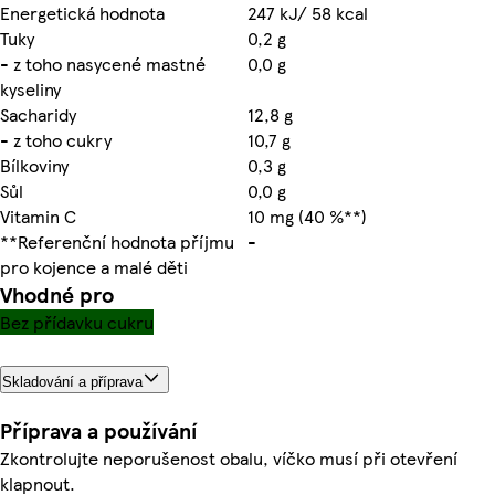
Energetická hodnota
247 kJ/ 58 kcal
Tuky
0,2 g
- z toho nasycené mastné
0,0 g
kyseliny
Sacharidy
12,8 g
- z toho cukry
10,7 g
Bílkoviny
0,3 g
Sůl
0,0 g
Vitamin C
10 mg (40 %**)
**Referenční hodnota příjmu
-
pro kojence a malé děti
Vhodné pro
Bez přídavku cukru
Skladování a příprava
Příprava a používání
Zkontrolujte neporušenost obalu, víčko musí při otevření
klapnout.