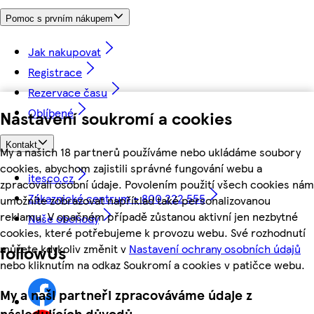
Pomoc s prvním nákupem
Jak nakupovat
Registrace
Rezervace času
Oblíbené
Nastavení soukromí a cookies
Kontakt
My a našich 18 partnerů používáme nebo ukládáme soubory
cookies, abychom zajistili správné fungování webu a
itesco.cz
zpracovali osobní údaje. Povolením použití všech cookies nám
Zákaznické centrum - 800 222 555
umožníte zobrazovat například také personalizovanou
reklamu. V opačném případě zůstanou aktivní jen nezbytné
Naše obchody
cookies, které potřebujeme k provozu webu. Své rozhodnutí
můžete kdykoliv změnit v
Nastavení ochrany osobních údajů
followUs
nebo kliknutím na odkaz Soukromí a cookies v patičce webu.
My a naši partneři zpracováváme údaje z
následujících důvodů