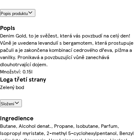
Popis produktu
Popis
Denim Gold, to je svěžest, která vás povzbudí na celý den!
Vůně je uvedena levandulí s bergamotem, která prostupuje
pačuli a je zakončena kombinací cedrového dřeva, pižma a
vanilky. Pronikavá a povzbuzující vůně zanechává
dlouhotrvající dojem.
Množství: 0.15l
Loga třetí strany
Zelený bod
Složení
Ingredience
Butane, Alcohol denat., Propane, Isobutane, Parfum,
Isopropyl myristate, 2-methyl 5-cyclohexylpentanol, Benzyl