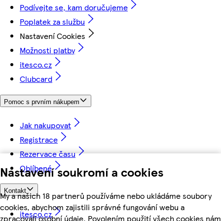
Podívejte se, kam doručujeme
Poplatek za službu
Nastavení Cookies
Možnosti platby
itesco.cz
Clubcard
Pomoc s prvním nákupem
Jak nakupovat
Registrace
Rezervace času
Oblíbené
Nastavení soukromí a cookies
Kontakt
My a našich 18 partnerů používáme nebo ukládáme soubory
cookies, abychom zajistili správné fungování webu a
itesco.cz
zpracovali osobní údaje. Povolením použití všech cookies nám