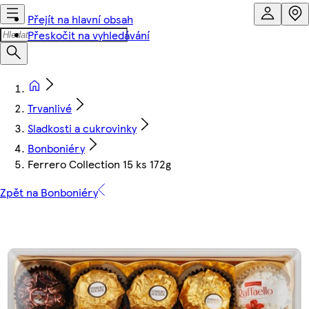
Přejít na hlavní obsah
Přeskočit na vyhledávání
Trvanlivé
Sladkosti a cukrovinky
Bonboniéry
Ferrero Collection 15 ks 172g
Zpět na Bonboniéry