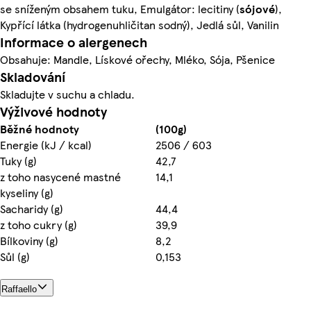
se sníženým obsahem tuku, Emulgátor: lecitiny (
sójové
),
Kypřící látka (hydrogenuhličitan sodný), Jedlá sůl, Vanilin
Informace o alergenech
Obsahuje: Mandle, Lískové ořechy, Mléko, Sója, Pšenice
Skladování
Skladujte v suchu a chladu.
Výživové hodnoty
Běžné hodnoty
(100g)
Energie (kJ / kcal)
2506 / 603
Tuky (g)
42,7
z toho nasycené mastné
14,1
kyseliny (g)
Sacharidy (g)
44,4
z toho cukry (g)
39,9
Bílkoviny (g)
8,2
Sůl (g)
0,153
Raffaello