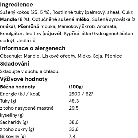
Ingredience
Sušený kokos (25, 5 %), Rostlinné tuky (palmový, shea), Cukr,
Mandle
(8 %), Odtučněné sušené
mléko
, Sušená syrovátka (z
mléka
),
Pšeničná
mouka, Maniokový škrob, Aromata,
Emulgátor: lecitiny (
sójové
), Kypřící látka (hydrogenuhličitan
sodný), Jedlá sůl
Informace o alergenech
Obsahuje: Mandle, Lískové ořechy, Mléko, Sója, Pšenice
Skladování
Skladujte v suchu a chladu.
Výživové hodnoty
Běžné hodnoty
(100g)
Energie (kJ / kcal)
2600 / 627
Tuky (g)
48,3
z toho nasycené mastné
29,5
kyseliny (g)
Sacharidy (g)
38,6
z toho cukry (g)
33,6
Bílkoviny (g)
7,4