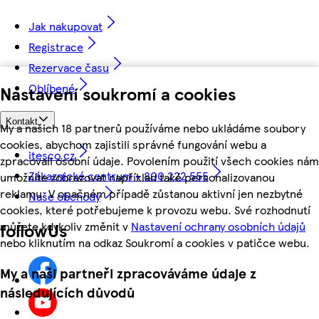
Jak nakupovat
Registrace
Rezervace času
Oblíbené
Nastavení soukromí a cookies
Kontakt
My a našich 18 partnerů používáme nebo ukládáme soubory
cookies, abychom zajistili správné fungování webu a
itesco.cz
zpracovali osobní údaje. Povolením použití všech cookies nám
Zákaznické centrum - 800 222 555
umožníte zobrazovat například také personalizovanou
reklamu. V opačném případě zůstanou aktivní jen nezbytné
Naše obchody
cookies, které potřebujeme k provozu webu. Své rozhodnutí
můžete kdykoliv změnit v
Nastavení ochrany osobních údajů
followUs
nebo kliknutím na odkaz Soukromí a cookies v patičce webu.
My a naši partneři zpracováváme údaje z
následujících důvodů