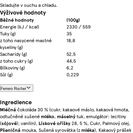
Skladujte v suchu a chladu.
Výživové hodnoty
Běžné hodnoty
(100g)
Energie (kJ / kcal)
2330 / 559
Tuky (g)
35
z toho nasycené mastné
18,8
kyseliny (g)
Sacharidy (g)
52,5
z toho cukry (g)
44,5
Bílkoviny (g)
6,2
Sůl (g)
0,229
Ferrero Rocher
Ingredience
Mléčná
čokoláda 30 % (cukr, kakaové máslo, kakaová hmota,
odtučněné sušené
mléko
,
máselný
tuk, emulgátor: lecitiny
(
sójové
); vanilin),
Lískové oříšky
28, 5 %, Cukr, Palmový olej,
Pšeničná
mouka, Sušená syrovátka (z
mléka
), Kakaový prášek