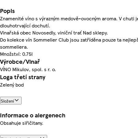
Popis
Znamenité víno s výrazným medově-ovocným aroma. V chuti je
dlouhotrvající dochutí.
Vinařská obec Novosedly, viniční trať Nad sklepy.
Do kolekce vín Sommelier Club jsou zatříděna pouze ta nejle
sommeliera.
Množství: 0.75l
Výrobce/Vinař
VÍNO Mikulov, spol. s r. o.
Loga třetí strany
Zelený bod
Složení
Informace o alergenech
Obsahuje siřičitany.