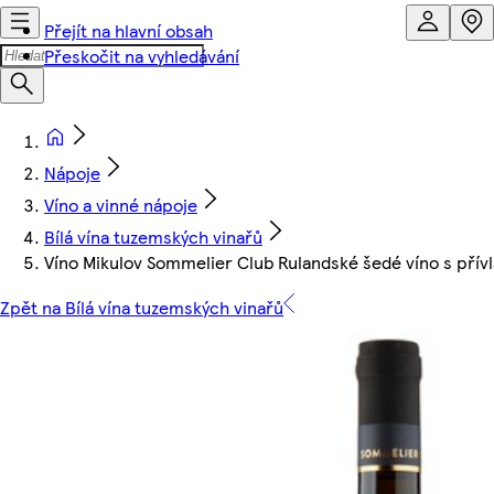
Přejít na hlavní obsah
Přeskočit na vyhledávání
Nápoje
Víno a vinné nápoje
Bílá vína tuzemských vinařů
Víno Mikulov Sommelier Club Rulandské šedé víno s přívl
Zpět na Bílá vína tuzemských vinařů