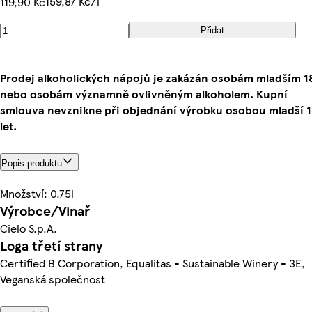
159,87 Kč/l
119,90 Kč
Přidat
Prodej alkoholických nápojů je zakázán osobám mladším 18
nebo osobám významně ovlivněným alkoholem. Kupní
smlouva nevznikne při objednání výrobku osobou mladší 
let.
Popis produktu
Množství: 0.75l
Výrobce/Vinař
Cielo S.p.A.
Loga třetí strany
Certified B Corporation, Equalitas - Sustainable Winery - 3E,
Veganská společnost