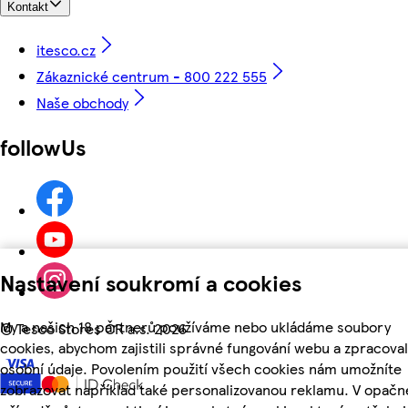
Kontakt
itesco.cz
Zákaznické centrum - 800 222 555
Naše obchody
followUs
Nastavení soukromí a cookies
My a našich 18 partnerů používáme nebo ukládáme soubory
©
Tesco Stores ČR a.s. 2026
cookies, abychom zajistili správné fungování webu a zpracoval
osobní údaje. Povolením použití všech cookies nám umožníte
zobrazovat například také personalizovanou reklamu. V opač