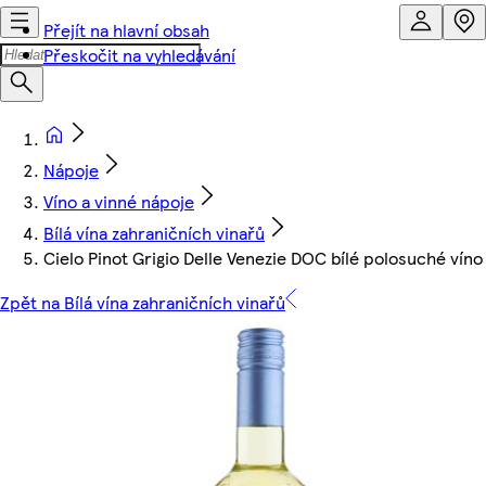
Přejít na hlavní obsah
Přeskočit na vyhledávání
Nápoje
Víno a vinné nápoje
Bílá vína zahraničních vinařů
Cielo Pinot Grigio Delle Venezie DOC bílé polosuché víno
Zpět na Bílá vína zahraničních vinařů