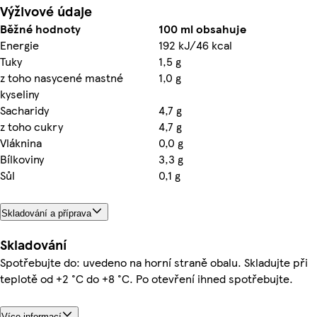
Výživové údaje
Běžné hodnoty
100 ml obsahuje
Energie
192 kJ/46 kcal
Tuky
1,5 g
z toho nasycené mastné
1,0 g
kyseliny
Sacharidy
4,7 g
z toho cukry
4,7 g
Vláknina
0,0 g
Bílkoviny
3,3 g
Sůl
0,1 g
Skladování a příprava
Skladování
Spotřebujte do: uvedeno na horní straně obalu. Skladujte při
teplotě od +2 °C do +8 °C. Po otevření ihned spotřebujte.
Více informací