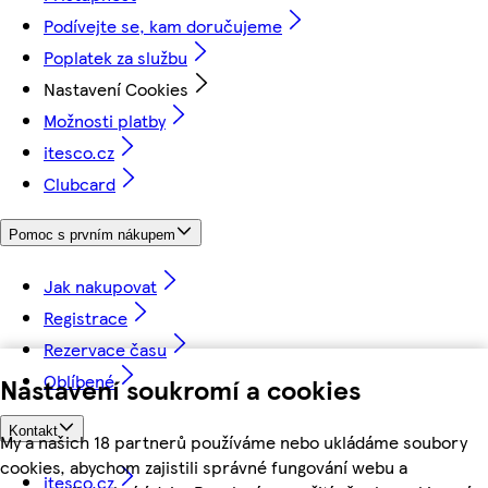
Podívejte se, kam doručujeme
Poplatek za službu
Nastavení Cookies
Možnosti platby
itesco.cz
Clubcard
Pomoc s prvním nákupem
Jak nakupovat
Registrace
Rezervace času
Oblíbené
Nastavení soukromí a cookies
Kontakt
My a našich 18 partnerů používáme nebo ukládáme soubory
cookies, abychom zajistili správné fungování webu a
itesco.cz