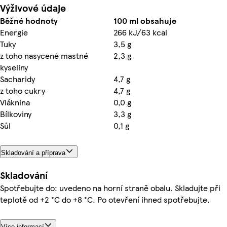
Výživové údaje
Běžné hodnoty
100 ml obsahuje
Energie
266 kJ/63 kcal
Tuky
3,5 g
z toho nasycené mastné
2,3 g
kyseliny
Sacharidy
4,7 g
z toho cukry
4,7 g
Vláknina
0,0 g
Bílkoviny
3,3 g
Sůl
0,1 g
Skladování a příprava
Skladování
Spotřebujte do: uvedeno na horní straně obalu. Skladujte při
teplotě od +2 °C do +8 °C. Po otevření ihned spotřebujte.
Více informací