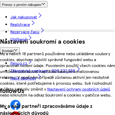
Pomoc s prvním nákupem
Jak nakupovat
Registrace
Rezervace času
Oblíbené
Nastavení soukromí a cookies
Kontakt
My a našich 18 partnerů používáme nebo ukládáme soubory
cookies, abychom zajistili správné fungování webu a
itesco.cz
zpracovali osobní údaje. Povolením použití všech cookies nám
Zákaznické centrum - 800 222 555
umožníte zobrazovat například také personalizovanou
reklamu. V opačném případě zůstanou aktivní jen nezbytné
Naše obchody
cookies, které potřebujeme k provozu webu. Své rozhodnutí
můžete kdykoliv změnit v
Nastavení ochrany osobních údajů
followUs
nebo kliknutím na odkaz Soukromí a cookies v patičce webu.
My a naši partneři zpracováváme údaje z
následujících důvodů