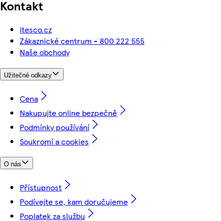
Kontakt
itesco.cz
Zákaznické centrum - 800 222 555
Naše obchody
Užitečné odkazy
Cena
Nakupujte online bezpečně
Podmínky používání
Soukromí a cookies
O nás
Přístupnost
Podívejte se, kam doručujeme
Poplatek za službu