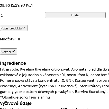
29,90 Kč/l
29,90 Kč
Přidat
Popis produktu
Množství: 1l
Složení
Ingredience
Pitná voda, Kyselina (kyselina citronová), Aromata, Sladidla (ky
cyklamová a její sodná a vápenatá sůl, acesulfam K, aspartam*
Pomerančová šťáva z koncentrátu (0, 5%), Konzervant (sorban
draselný), Antioxidant (kyselina L-askorbová), Stabilizátory (ar
guma, glycerolestery dřevných pryskyřic), Barvivo (karoteny),
*Obsahuje zdroj fenylalaninu
Výživové údaje