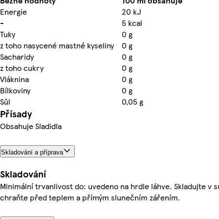
Běžné hodnoty
100 ml obsahuje
Energie
20 kJ
-
5 kcal
Tuky
0 g
z toho nasycené mastné kyseliny
0 g
Sacharidy
0 g
z toho cukry
0 g
Vláknina
0 g
Bílkoviny
0 g
Sůl
0,05 g
Přísady
Obsahuje Sladidla
Skladování a příprava
Skladování
Minimální trvanlivost do: uvedeno na hrdle láhve. Skladujte v 
chraňte před teplem a přímým slunečním zářením.