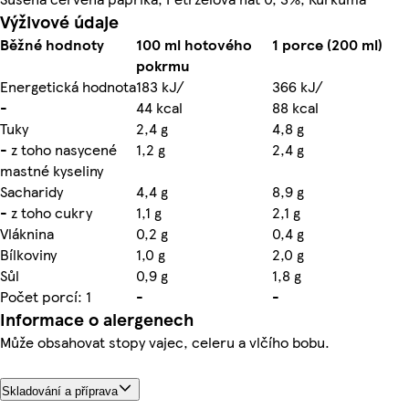
Výživové údaje
Běžné hodnoty
100 ml hotového
1 porce (200 ml)
pokrmu
Energetická hodnota
183 kJ/
366 kJ/
-
44 kcal
88 kcal
Tuky
2,4 g
4,8 g
- z toho nasycené
1,2 g
2,4 g
mastné kyseliny
Sacharidy
4,4 g
8,9 g
- z toho cukry
1,1 g
2,1 g
Vláknina
0,2 g
0,4 g
Bílkoviny
1,0 g
2,0 g
Sůl
0,9 g
1,8 g
Počet porcí: 1
-
-
Informace o alergenech
Může obsahovat stopy vajec, celeru a vlčího bobu.
Skladování a příprava