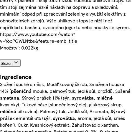
šetrný k planetě”. Mají totiž nízkou hodnotu uhlíkové stopy. Za
tím stojí zejména nízké náklady na dopravu a skladování,
minimální odpad při zpracování zeleniny a využití elektřiny z
obnovitelných zdrojů. Výše uhlíkové stopy je nižší než
například u banánu, ovocného jogurtu nebo housky se sýrem.
https://www.youtube.com/watch?
v=YooPQWLNtbs&feature=emb_title
Množství: 0.022kg
Složení
Ingredience
Složení suché směsi:, Modifikovaný škrob, Smažená houska
14% (
pšeničná
mouka, palmový tuk, jedlá sůl, droždí), Sušená
smetana
, Sýrový prášek 11% (
sýr
,
syrovátka
,
mléčné
kvasinky), Tuková báze (slunečnicový olej, glukózový sirup,
mléčná
bílkovina), Palmový tuk, Jedlá sůl, Aromata,
Sýrový
prášek ementál 6% (
sýr
,
syrovátka
, aroma, jedlá sůl, směs
koření), Cukr, Kvasnicový extrakt, Zahušťovadlo xanthan,
Sušená červená paprika, Petrželová nať 0, 3%, Kurkuma