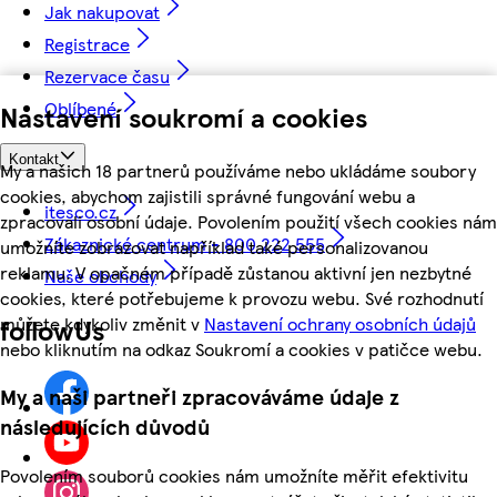
Jak nakupovat
Registrace
Rezervace času
Oblíbené
Nastavení soukromí a cookies
Kontakt
My a našich 18 partnerů používáme nebo ukládáme soubory
cookies, abychom zajistili správné fungování webu a
itesco.cz
zpracovali osobní údaje. Povolením použití všech cookies nám
Zákaznické centrum - 800 222 555
umožníte zobrazovat například také personalizovanou
reklamu. V opačném případě zůstanou aktivní jen nezbytné
Naše obchody
cookies, které potřebujeme k provozu webu. Své rozhodnutí
můžete kdykoliv změnit v
Nastavení ochrany osobních údajů
followUs
nebo kliknutím na odkaz Soukromí a cookies v patičce webu.
My a naši partneři zpracováváme údaje z
následujících důvodů
Povolením souborů cookies nám umožníte měřit efektivitu