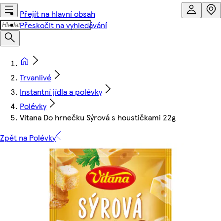
Přejít na hlavní obsah
Přeskočit na vyhledávání
Trvanlivé
Instantní jídla a polévky
Polévky
Vitana Do hrnečku Sýrová s houstičkami 22g
Zpět na Polévky