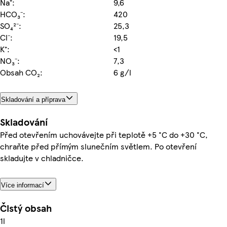
Na⁺:
9,6
HCO₃⁻:
420
SO₄²⁻:
25,3
Cl⁻:
19,5
K⁺:
<1
NO₃⁻:
7,3
Obsah CO₂:
6 g/l
Skladování a příprava
Skladování
Před otevřením uchovávejte při teplotě +5 °C do +30 °C,
chraňte před přímým slunečním světlem. Po otevření
skladujte v chladničce.
Více informací
Čistý obsah
1l