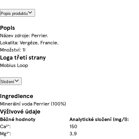
Popis produktu
Popis
Název zdroje: Perrier.
Lokalita: Vergéze, Francie.
Množství: 1l
Loga třetí strany
Mobius Loop
Složení
Ingredience
Minerální voda Perrier (100%)
Výživové údaje
Běžné hodnoty
Analytické složení (mg/l):
Ca²⁺:
150
Mg²⁺:
3,9