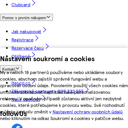
Clubcard
Pomoc s prvním nákupem
Jak nakupovat
Registrace
Rezervace času
Oblíbené
Nastavení soukromí a cookies
Kontakt
My a našich 18 partnerů používáme nebo ukládáme soubory
cookies, abychom zajistili správné fungování webu a
itesco.cz
zpracovali osobní údaje. Povolením použití všech cookies nám
Zákaznické centrum - 800 222 555
umožníte zobrazovat například také personalizovanou
reklamu. V opačném případě zůstanou aktivní jen nezbytné
Naše obchody
cookies, které potřebujeme k provozu webu. Své rozhodnutí
můžete kdykoliv změnit v
Nastavení ochrany osobních údajů
followUs
nebo kliknutím na odkaz Soukromí a cookies v patičce webu.