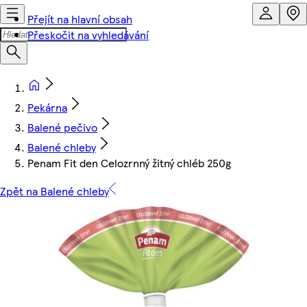
Přejít na hlavní obsah
Přeskočit na vyhledávání
Pekárna
Balené pečivo
Balené chleby
Penam Fit den Celozrnný žitný chléb 250g
Zpět na Balené chleby