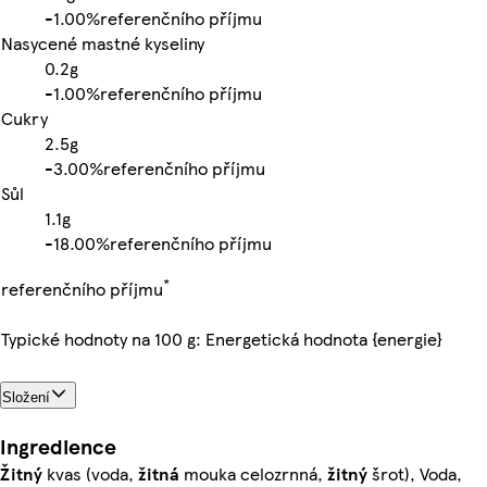
-
1.00%
referenčního příjmu
Nasycené mastné kyseliny
0.2g
-
1.00%
referenčního příjmu
Cukry
2.5g
-
3.00%
referenčního příjmu
Sůl
1.1g
-
18.00%
referenčního příjmu
*
referenčního příjmu
Typické hodnoty na 100 g: Energetická hodnota {energie}
Složení
Ingredience
Žitný
kvas (voda,
žitná
mouka celozrnná,
žitný
šrot), Voda,