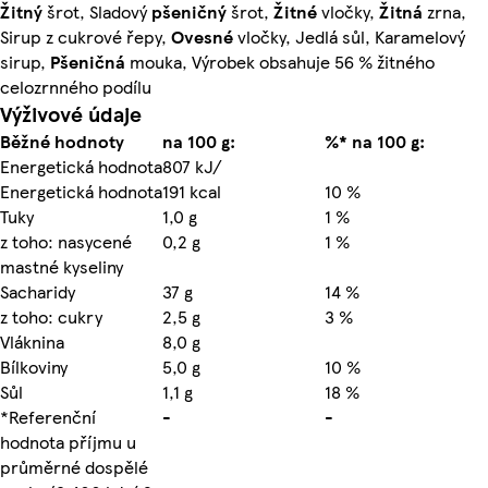
Žitný
šrot, Sladový
pšeničný
šrot,
Žitné
vločky,
Žitná
zrna,
Sirup z cukrové řepy,
Ovesné
vločky, Jedlá sůl, Karamelový
sirup,
Pšeničná
mouka, Výrobek obsahuje 56 % žitného
celozrnného podílu
Výživové údaje
Běžné hodnoty
na 100 g:
%* na 100 g:
Energetická hodnota
807 kJ/
Energetická hodnota
191 kcal
10 %
Tuky
1,0 g
1 %
z toho: nasycené
0,2 g
1 %
mastné kyseliny
Sacharidy
37 g
14 %
z toho: cukry
2,5 g
3 %
Vláknina
8,0 g
Bílkoviny
5,0 g
10 %
Sůl
1,1 g
18 %
*Referenční
-
-
hodnota příjmu u
průměrné dospělé