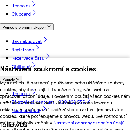
itesco.cz
Clubcard
Pomoc s prvním nákupem
Jak nakupovat
Registrace
Rezervace času
Oblíbené
Nastavení soukromí a cookies
Kontakt
My a našich 18 partnerů používáme nebo ukládáme soubory
cookies, abychom zajistili správné fungování webu a
itesco.cz
zpracovali osobní údaje. Povolením použití všech cookies nám
Zákaznické centrum - 800 222 555
umožníte zobrazovat například také personalizovanou
reklamu. V opačném případě zůstanou aktivní jen nezbytné
Naše obchody
cookies, které potřebujeme k provozu webu. Své rozhodnutí
můžete kdykoliv změnit v
Nastavení ochrany osobních údajů
followUs
nebo kliknutím na odkaz Soukromí a cookies v patičce webu.