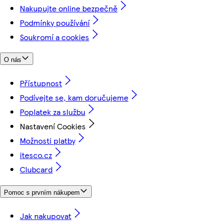
Nakupujte online bezpečně
Podmínky používání
Soukromí a cookies
O nás
Přístupnost
Podívejte se, kam doručujeme
Poplatek za službu
Nastavení Cookies
Možnosti platby
itesco.cz
Clubcard
Pomoc s prvním nákupem
Jak nakupovat