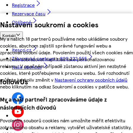
Registrace
Rezervace času
Oblíbené
Nastavení soukromí a cookies
Kontakt
My a našich 18 partnerů používáme nebo ukládáme soubory
cookies, abychom zajistili správné fungování webu a
itesco.cz
zpracovali osobní údaje. Povolením použití všech cookies nám
Zákaznické centrum - 800 222 555
umožníte zobrazovat například také personalizovanou
reklamu. V opačném případě zůstanou aktivní jen nezbytné
Naše obchody
cookies, které potřebujeme k provozu webu. Své rozhodnutí
můžete kdykoliv změnit v
Nastavení ochrany osobních údajů
followUs
nebo kliknutím na odkaz Soukromí a cookies v patičce webu.
My a naši partneři zpracováváme údaje z
následujících důvodů
Povolením souborů cookies nám umožníte měřit efektivitu
zobrazeného obsahu a reklamy, vytvářet uživatelské statistiky,