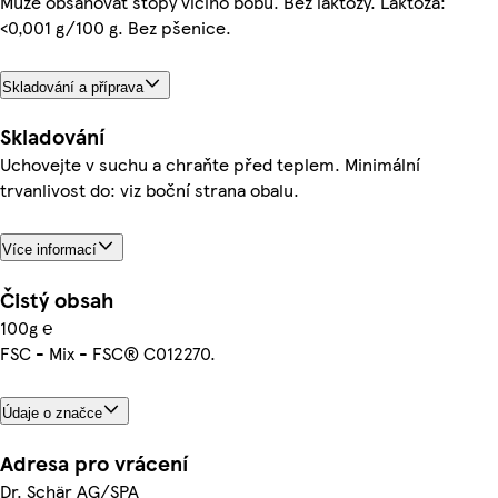
Může obsahovat stopy vlčího bobu. Bez laktózy. Laktóza:
<0,001 g/100 g. Bez pšenice.
Skladování a příprava
Skladování
Uchovejte v suchu a chraňte před teplem. Minimální
trvanlivost do: viz boční strana obalu.
Více informací
Čistý obsah
100g ℮
FSC - Mix - FSC® C012270.
Údaje o značce
Adresa pro vrácení
Dr. Schär AG/SPA