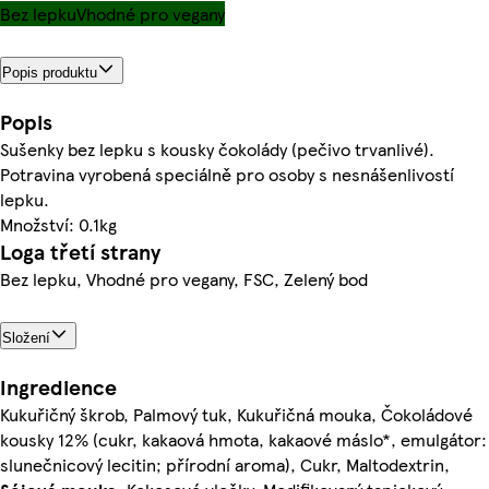
Bez lepku
Vhodné pro vegany
Popis produktu
Popis
Sušenky bez lepku s kousky čokolády (pečivo trvanlivé).
Potravina vyrobená speciálně pro osoby s nesnášenlivostí
lepku.
Množství: 0.1kg
Loga třetí strany
Bez lepku, Vhodné pro vegany, FSC, Zelený bod
Složení
Ingredience
Kukuřičný škrob, Palmový tuk, Kukuřičná mouka, Čokoládové
kousky 12% (cukr, kakaová hmota, kakaové máslo*, emulgátor:
slunečnicový lecitin; přírodní aroma), Cukr, Maltodextrin,