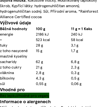
Sójová
mouka
, Kokosové vločky, Modifikovaný tapiokový
škrob, Kypřící látky: hydrogenuhličitan amonný,
hydrogenuhličitan sodný, Sůl, Přírodní aroma, *Rainforest
Alliance Certified cocoa
Výživové údaje
Běžné hodnoty
100 g
11 g = 1 Keks
energie
2186 kJ
240 kJ
-
523 kcal
58 kcal
tuky
28 g
3,1 g
z toho nasycené
15 g
1,7 g
mastné kyseliny
sacharidy
62 g
6,8 g
z toho cukry
21 g
2,3 g
vláknina
2,8 g
0,3 g
bílkoviny
4,3 g
0,5 g
sůl
0,55 g
0,06 g
Vhodné pro
Bez lepku
Vhodné pro vegany
Informace o alergenech