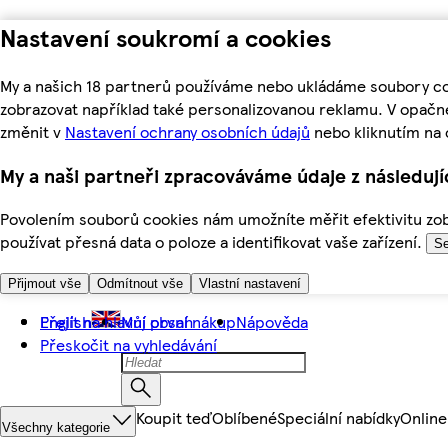
Nastavení soukromí a cookies
My a našich 18 partnerů používáme nebo ukládáme soubory coo
zobrazovat například také personalizovanou reklamu. V opačn
změnit v
Nastavení ochrany osobních údajů
nebo kliknutím na 
My a naši partneři zpracováváme údaje z následuj
Povolením souborů cookies nám umožníte měřit efektivitu zobr
používat přesná data o poloze a identifikovat vaše zařízení.
Se
Přijmout vše
Odmítnout vše
Vlastní nastavení
Přejít na hlavní obsah
English
Můj první nákup
Nápověda
Přeskočit na vyhledávání
Koupit teď
Oblíbené
Speciální nabídky
Online
Všechny kategorie