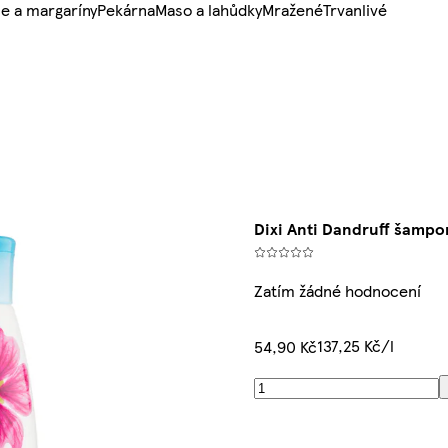
e a margaríny
Pekárna
Maso a lahůdky
Mražené
Trvanlivé
Dixi Anti Dandruff šampo
Zatím žádné hodnocení
137,25 Kč/l
54,90 Kč