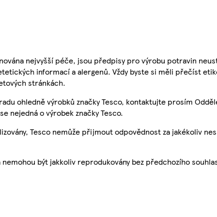
nována nejvyšší péče, jsou předpisy pro výrobu potravin neust
etetických informací a alergenů. Vždy byste si měli přečíst eti
etových stránkách.
 radu ohledně výrobků značky Tesco, kontaktujte prosím Odděl
se nejedná o výrobek značky Tesco.
ualizovány, Tesco nemůže přijmout odpovědnost za jakékoliv ne
a nemohou být jakkoliv reprodukovány bez předchozího souhla