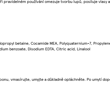
ři pravidelném používání omezuje tvorbu lupů, posiluje vlasy a
dopropyl betaine, Cocamide MEA, Polyquaternium-7, Propylene
dium benzoate, Disodium EDTA, Citric acid, Linalool
ponu, vmasírujte, umyjte a důkladně opláchněte. Po umytí do