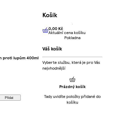
Košík
0,00 Kč
Aktuální cena košíku
0,00 Kč
Aktuální cena košíku
Pokladna
Váš košík
n proti lupům 400ml
Vyberte službu, která je pro Vás
nejvhodnější
Prázdný košík
Tady uvidíte položky přidané do
Přidat
košíku