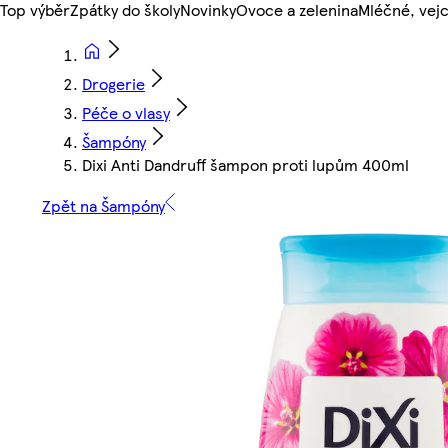
Top výběr
Zpátky do školy
Novinky
Ovoce a zelenina
Mléčné, vejc
Drogerie
Péče o vlasy
Šampóny
Dixi Anti Dandruff šampon proti lupům 400ml
Zpět na Šampóny