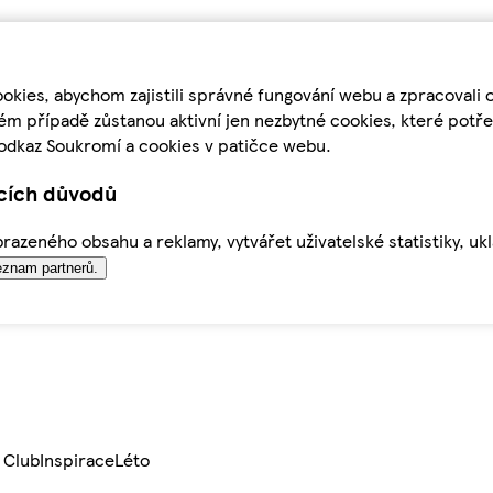
kies, abychom zajistili správné fungování webu a zpracovali 
ém případě zůstanou aktivní jen nezbytné cookies, které pot
odkaz Soukromí a cookies v patičce webu.
ících důvodů
azeného obsahu a reklamy, vytvářet uživatelské statistiky, uk
znam partnerů.
 Club
Inspirace
Léto