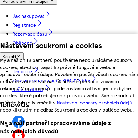
Pomoc s prvním nákupem
Jak nakupovat
Registrace
Rezervace času
Oblíbené
Nastavení soukromí a cookies
Kontakt
My a našich 18 partnerů používáme nebo ukládáme soubory
cookies, abychom zajistili správné fungování webu a
itesco.cz
zpracovali osobní údaje. Povolením použití všech cookies nám
Zákaznické centrum - 800 222 555
umožníte zobrazovat například také personalizovanou
reklamu. V opačném případě zůstanou aktivní jen nezbytné
Naše obchody
cookies, které potřebujeme k provozu webu. Své rozhodnutí
můžete kdykoliv změnit v
Nastavení ochrany osobních údajů
followUs
nebo kliknutím na odkaz Soukromí a cookies v patičce webu.
My a naši partneři zpracováváme údaje z
následujících důvodů