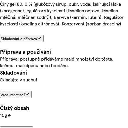
Čirý gel 80, 0 % (glukózový sirup, cukr, voda, želírující látka
(karagenan), egulátory kyselosti (kyselina octová, kyselina
mléčná, mléčnan sodný)), Barviva (karmín, lutein), Regulátor
kyselosti (kyselina citrónová), Konzervant (sorban draselný)
Skladování a příprava
Příprava a používání
Příprava: postupně přidáváme malé množství do těsta,
krému, marcipánu nebo fondánu.
Skladování
Skladujte v suchu!
Více informací
Čistý obsah
10g ℮