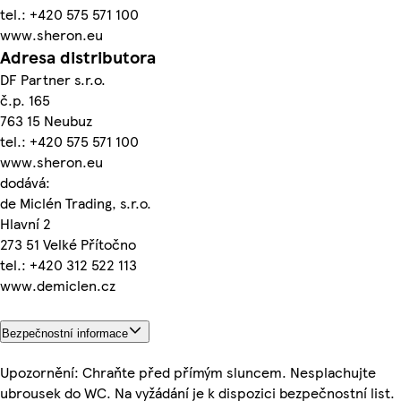
tel.: +420 575 571 100
www.sheron.eu
Adresa distributora
DF Partner s.r.o.
č.p. 165
763 15 Neubuz
tel.: +420 575 571 100
www.sheron.eu
dodává:
de Miclén Trading, s.r.o.
Hlavní 2
273 51 Velké Přítočno
tel.: +420 312 522 113
www.demiclen.cz
Bezpečnostní informace
Upozornění: Chraňte před přímým sluncem. Nesplachujte
ubrousek do WC. Na vyžádání je k dispozici bezpečnostní list.