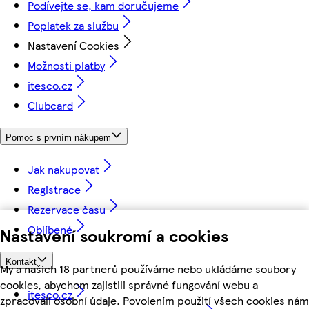
Podívejte se, kam doručujeme
Poplatek za službu
Nastavení Cookies
Možnosti platby
itesco.cz
Clubcard
Pomoc s prvním nákupem
Jak nakupovat
Registrace
Rezervace času
Oblíbené
Nastavení soukromí a cookies
Kontakt
My a našich 18 partnerů používáme nebo ukládáme soubory
cookies, abychom zajistili správné fungování webu a
itesco.cz
zpracovali osobní údaje. Povolením použití všech cookies nám