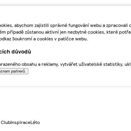
kies, abychom zajistili správné fungování webu a zpracovali 
ém případě zůstanou aktivní jen nezbytné cookies, které pot
odkaz Soukromí a cookies v patičce webu.
ících důvodů
azeného obsahu a reklamy, vytvářet uživatelské statistiky, uk
znam partnerů.
 Club
Inspirace
Léto