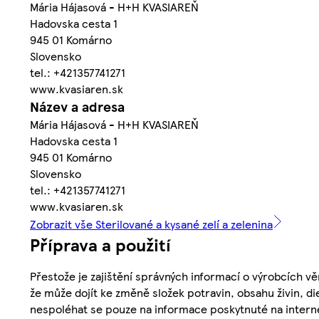
Mária Hájasová - H+H KVASIAREŇ
Hadovska cesta 1
945 01 Komárno
Slovensko
tel.: +421357741271
www.kvasiaren.sk
Název a adresa
Mária Hájasová - H+H KVASIAREŇ
Hadovska cesta 1
945 01 Komárno
Slovensko
tel.: +421357741271
www.kvasiaren.sk
Zobrazit vše Sterilované a kysané zelí a zelenina
Příprava a použití
Přestože je zajištění správných informací o výrobcích vě
že může dojít ke změně složek potravin, obsahu živin, di
nespoléhat se pouze na informace poskytnuté na intern