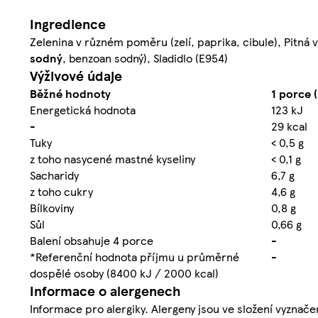
Ingredience
Zelenina v různém poměru (zelí, paprika, cibule), Pitná v
sodný
, benzoan sodný), Sladidlo (E954)
Výživové údaje
Běžné hodnoty
1 porce 
Energetická hodnota
123 kJ
-
29 kcal
Tuky
< 0,5 g
z toho nasycené mastné kyseliny
< 0,1 g
Sacharidy
6,7 g
z toho cukry
4,6 g
Bílkoviny
0,8 g
Sůl
0,66 g
Balení obsahuje 4 porce
-
*Referenční hodnota příjmu u průměrné
-
dospělé osoby (8400 kJ / 2000 kcal)
Informace o alergenech
Informace pro alergiky. Alergeny jsou ve složení vyzna