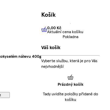
Košík
0,00 Kč
Aktuální cena košíku
0,00 Kč
Aktuální cena košíku
Pokladna
Váš košík
kokyselém nálevu 400g
Vyberte službu, která je pro Vás
nejvhodnější
Prázdný košík
Tady uvidíte položky přidané do
t
košíku