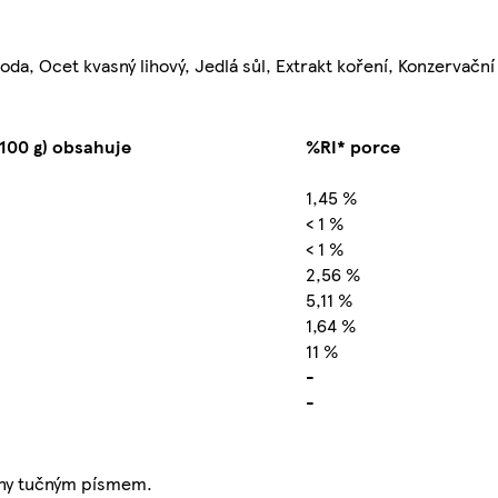
oda, Ocet kvasný lihový, Jedlá sůl, Extrakt koření, Konzervační 
(100 g) obsahuje
%RI* porce
1,45 %
< 1 %
< 1 %
2,56 %
5,11 %
1,64 %
11 %
-
-
čeny tučným písmem.