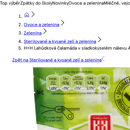
Top výběr
Zpátky do školy
Novinky
Ovoce a zelenina
Mléčné, vejc
Ovoce a zelenina
Zelenina
Sterilované a kysané zelí a zelenina
H+H Lahůdková čalamáda v sladkokyselém nálevu 
Zpět na Sterilované a kysané zelí a zelenina