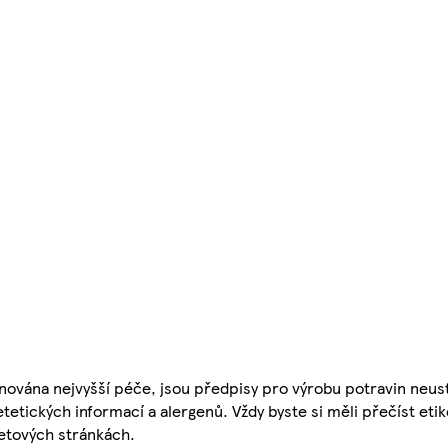
nována nejvyšší péče, jsou předpisy pro výrobu potravin neust
etetických informací a alergenů. Vždy byste si měli přečíst eti
etových stránkách.