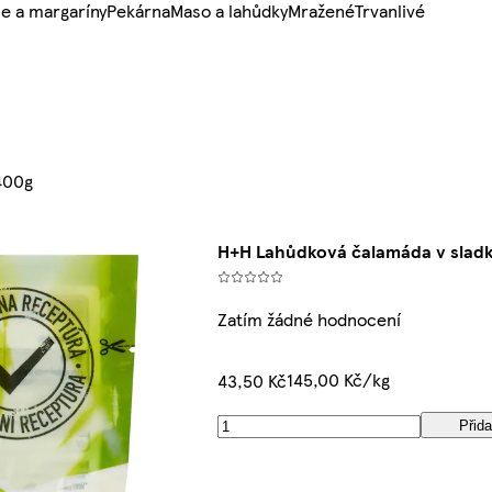
e a margaríny
Pekárna
Maso a lahůdky
Mražené
Trvanlivé
400g
H+H Lahůdková čalamáda v slad
Zatím žádné hodnocení
145,00 Kč/kg
43,50 Kč
Přida