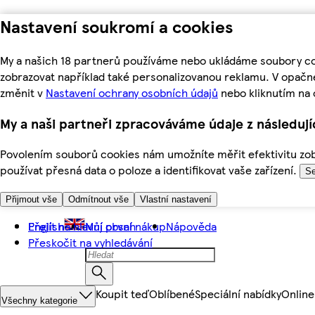
Nastavení soukromí a cookies
My a našich 18 partnerů používáme nebo ukládáme soubory coo
zobrazovat například také personalizovanou reklamu. V opačn
změnit v
Nastavení ochrany osobních údajů
nebo kliknutím na 
My a naši partneři zpracováváme údaje z následuj
Povolením souborů cookies nám umožníte měřit efektivitu zobr
používat přesná data o poloze a identifikovat vaše zařízení.
Se
Přijmout vše
Odmítnout vše
Vlastní nastavení
Přejít na hlavní obsah
English
Můj první nákup
Nápověda
Přeskočit na vyhledávání
Koupit teď
Oblíbené
Speciální nabídky
Online
Všechny kategorie