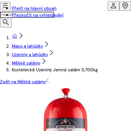
Přejít na hlavní obsah
Přeskočit na vyhledávání
Maso a lahůdky
Uzeniny a lahůdky
Měkké salámy
Kostelecké Uzeniny Jemný salám 0,700kg
Zpět na Měkké salámy