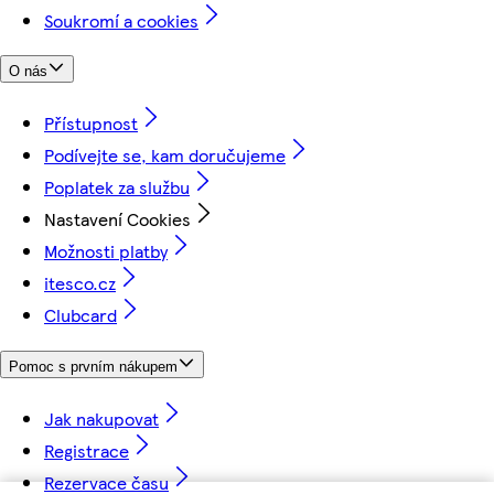
Soukromí a cookies
O nás
Přístupnost
Podívejte se, kam doručujeme
Poplatek za službu
Nastavení Cookies
Možnosti platby
itesco.cz
Clubcard
Pomoc s prvním nákupem
Jak nakupovat
Registrace
Rezervace času