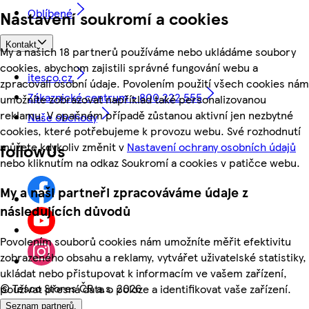
Oblíbené
Nastavení soukromí a cookies
Kontakt
My a našich 18 partnerů používáme nebo ukládáme soubory
cookies, abychom zajistili správné fungování webu a
itesco.cz
zpracovali osobní údaje. Povolením použití všech cookies nám
Zákaznické centrum - 800 222 555
umožníte zobrazovat například také personalizovanou
reklamu. V opačném případě zůstanou aktivní jen nezbytné
Naše obchody
cookies, které potřebujeme k provozu webu. Své rozhodnutí
můžete kdykoliv změnit v
Nastavení ochrany osobních údajů
followUs
nebo kliknutím na odkaz Soukromí a cookies v patičce webu.
My a naši partneři zpracováváme údaje z
následujících důvodů
Povolením souborů cookies nám umožníte měřit efektivitu
zobrazeného obsahu a reklamy, vytvářet uživatelské statistiky,
ukládat nebo přistupovat k informacím ve vašem zařízení,
©
Tesco Stores ČR a.s. 2026
používat přesná data o poloze a identifikovat vaše zařízení.
Seznam partnerů.