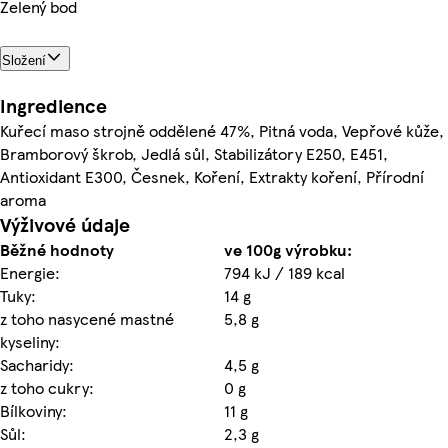
Zelený bod
Složení
Ingredience
Kuřecí maso strojně oddělené 47%, Pitná voda, Vepřové kůže,
Bramborový škrob, Jedlá sůl, Stabilizátory E250, E451,
Antioxidant E300, Česnek, Koření, Extrakty koření, Přírodní
aroma
Výživové údaje
Běžné hodnoty
ve 100g výrobku:
Energie:
794 kJ / 189 kcal
Tuky:
14 g
z toho nasycené mastné
5,8 g
kyseliny:
Sacharidy:
4,5 g
z toho cukry:
0 g
Bílkoviny:
11 g
Sůl:
2,3 g