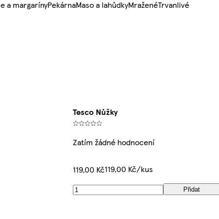
e a margaríny
Pekárna
Maso a lahůdky
Mražené
Trvanlivé
Tesco Nůžky
Zatím žádné hodnocení
119,00 Kč/kus
119,00 Kč
Přidat