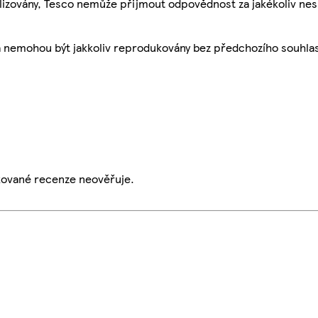
ualizovány, Tesco nemůže přijmout odpovědnost za jakékoliv ne
a nemohou být jakkoliv reprodukovány bez předchozího souhla
ikované recenze neověřuje.