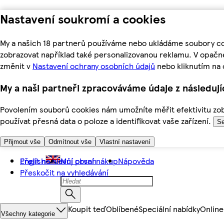
Nastavení soukromí a cookies
My a našich 18 partnerů používáme nebo ukládáme soubory coo
zobrazovat například také personalizovanou reklamu. V opačn
změnit v
Nastavení ochrany osobních údajů
nebo kliknutím na 
My a naši partneři zpracováváme údaje z následuj
Povolením souborů cookies nám umožníte měřit efektivitu zobr
používat přesná data o poloze a identifikovat vaše zařízení.
Se
Přijmout vše
Odmítnout vše
Vlastní nastavení
Přejít na hlavní obsah
English
Můj první nákup
Nápověda
Přeskočit na vyhledávání
Koupit teď
Oblíbené
Speciální nabídky
Online
Všechny kategorie