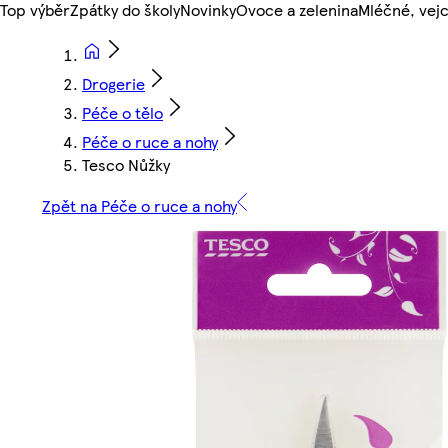
Top výběr
Zpátky do školy
Novinky
Ovoce a zelenina
Mléčné, vejc
Drogerie
Péče o tělo
Péče o ruce a nohy
Tesco Nůžky
Zpět na Péče o ruce a nohy