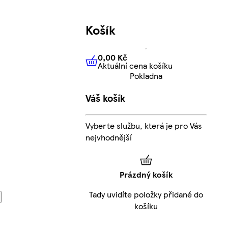
Košík
0,00 Kč
Aktuální cena košíku
0,00 Kč
Aktuální cena košíku
Pokladna
Váš košík
Vyberte službu, která je pro Vás
nejvhodnější
Prázdný košík
Tady uvidíte položky přidané do
košíku