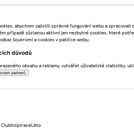
kies, abychom zajistili správné fungování webu a zpracovali 
ém případě zůstanou aktivní jen nezbytné cookies, které pot
odkaz Soukromí a cookies v patičce webu.
ících důvodů
azeného obsahu a reklamy, vytvářet uživatelské statistiky, uk
znam partnerů.
 Club
Inspirace
Léto