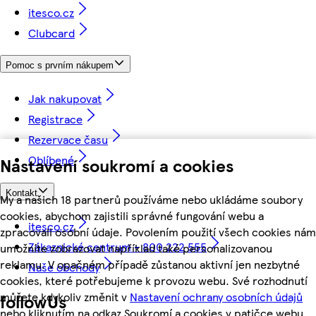
itesco.cz
Clubcard
Pomoc s prvním nákupem
Jak nakupovat
Registrace
Rezervace času
Oblíbené
Nastavení soukromí a cookies
Kontakt
My a našich 18 partnerů používáme nebo ukládáme soubory
cookies, abychom zajistili správné fungování webu a
itesco.cz
zpracovali osobní údaje. Povolením použití všech cookies nám
Zákaznické centrum - 800 222 555
umožníte zobrazovat například také personalizovanou
reklamu. V opačném případě zůstanou aktivní jen nezbytné
Naše obchody
cookies, které potřebujeme k provozu webu. Své rozhodnutí
můžete kdykoliv změnit v
Nastavení ochrany osobních údajů
followUs
nebo kliknutím na odkaz Soukromí a cookies v patičce webu.