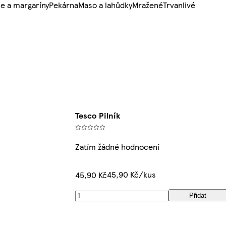
e a margaríny
Pekárna
Maso a lahůdky
Mražené
Trvanlivé
Tesco Pilník
Zatím žádné hodnocení
45,90 Kč/kus
45,90 Kč
Přidat