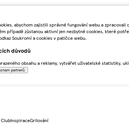
kies, abychom zajistili správné fungování webu a zpracovali 
ém případě zůstanou aktivní jen nezbytné cookies, které pot
odkaz Soukromí a cookies v patičce webu.
ících důvodů
azeného obsahu a reklamy, vytvářet uživatelské statistiky, uk
znam partnerů.
 Club
Inspirace
Grilování