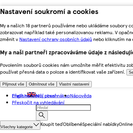
Nastavení soukromí a cookies
My a našich 18 partnerů používáme nebo ukládáme soubory coo
zobrazovat například také personalizovanou reklamu. V opačn
změnit v
Nastavení ochrany osobních údajů
nebo kliknutím na 
My a naši partneři zpracováváme údaje z následuj
Povolením souborů cookies nám umožníte měřit efektivitu zobr
používat přesná data o poloze a identifikovat vaše zařízení.
Se
Přijmout vše
Odmítnout vše
Vlastní nastavení
Přejít na hlavní obsah
English
Můj první nákup
Nápověda
Přeskočit na vyhledávání
Koupit teď
Oblíbené
Speciální nabídky
Online
Všechny kategorie