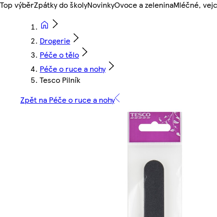
Top výběr
Zpátky do školy
Novinky
Ovoce a zelenina
Mléčné, vejc
Drogerie
Péče o tělo
Péče o ruce a nohy
Tesco Pilník
Zpět na Péče o ruce a nohy