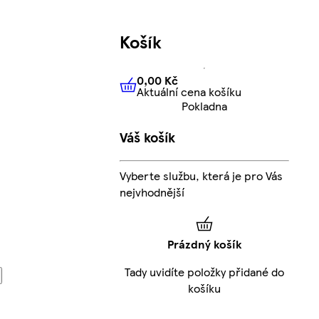
Košík
0,00 Kč
Aktuální cena košíku
0,00 Kč
Aktuální cena košíku
Pokladna
Váš košík
Vyberte službu, která je pro Vás
nejvhodnější
Prázdný košík
Tady uvidíte položky přidané do
košíku