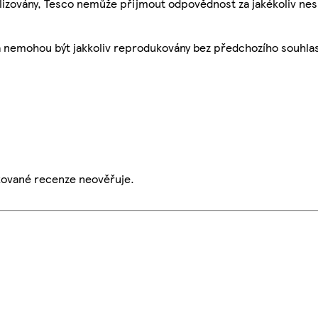
ualizovány, Tesco nemůže přijmout odpovědnost za jakékoliv ne
a nemohou být jakkoliv reprodukovány bez předchozího souhla
ikované recenze neověřuje.