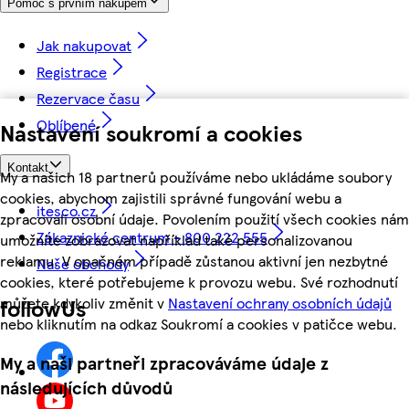
Pomoc s prvním nákupem
Jak nakupovat
Registrace
Rezervace času
Oblíbené
Nastavení soukromí a cookies
Kontakt
My a našich 18 partnerů používáme nebo ukládáme soubory
cookies, abychom zajistili správné fungování webu a
itesco.cz
zpracovali osobní údaje. Povolením použití všech cookies nám
Zákaznické centrum - 800 222 555
umožníte zobrazovat například také personalizovanou
reklamu. V opačném případě zůstanou aktivní jen nezbytné
Naše obchody
cookies, které potřebujeme k provozu webu. Své rozhodnutí
můžete kdykoliv změnit v
Nastavení ochrany osobních údajů
followUs
nebo kliknutím na odkaz Soukromí a cookies v patičce webu.
My a naši partneři zpracováváme údaje z
následujících důvodů