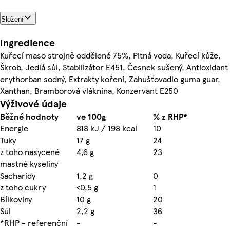
Složení
Ingredience
Kuřecí maso strojně oddělené 75%, Pitná voda, Kuřecí kůže,
Škrob, Jedlá sůl, Stabilizátor E451, Česnek sušený, Antioxidant
erythorban sodný, Extrakty koření, Zahušťovadlo guma guar,
Xanthan, Bramborová vláknina, Konzervant E250
Výživové údaje
Běžné hodnoty
ve 100g
% z RHP*
Energie
818 kJ / 198 kcal
10
Tuky
17 g
24
z toho nasycené
4,6 g
23
mastné kyseliny
Sacharidy
1,2 g
0
z toho cukry
<0,5 g
1
Bílkoviny
10 g
20
Sůl
2,2 g
36
*RHP - referenční
-
-