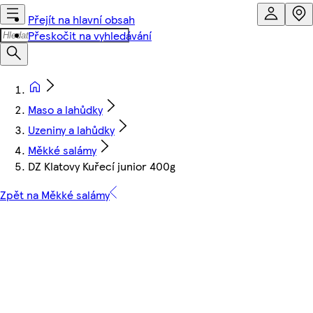
Přejít na hlavní obsah
Přeskočit na vyhledávání
Maso a lahůdky
Uzeniny a lahůdky
Měkké salámy
DZ Klatovy Kuřecí junior 400g
Zpět na Měkké salámy