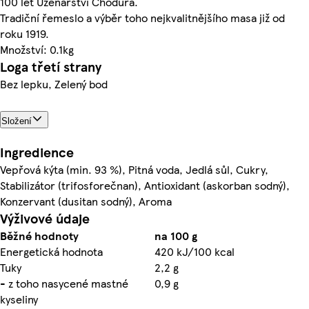
100 let Uzenářství Chodura.
Tradiční řemeslo a výběr toho nejkvalitnějšího masa již od
roku 1919.
Množství: 0.1kg
Loga třetí strany
Bez lepku, Zelený bod
Složení
Ingredience
Vepřová kýta (min. 93 %), Pitná voda, Jedlá sůl, Cukry,
Stabilizátor (trifosforečnan), Antioxidant (askorban sodný),
Konzervant (dusitan sodný), Aroma
Výživové údaje
Běžné hodnoty
na 100 g
Energetická hodnota
420 kJ/100 kcal
Tuky
2,2 g
- z toho nasycené mastné
0,9 g
kyseliny