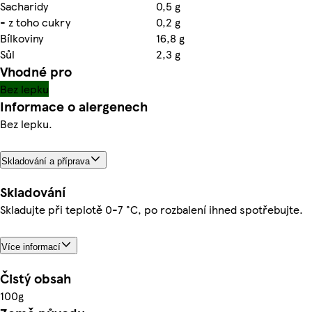
Sacharidy
0,5 g
- z toho cukry
0,2 g
Bílkoviny
16,8 g
Sůl
2,3 g
Vhodné pro
Bez lepku
Informace o alergenech
Bez lepku.
Skladování a příprava
Skladování
Skladujte při teplotě 0-7 °C, po rozbalení ihned spotřebujte.
Více informací
Čistý obsah
100g