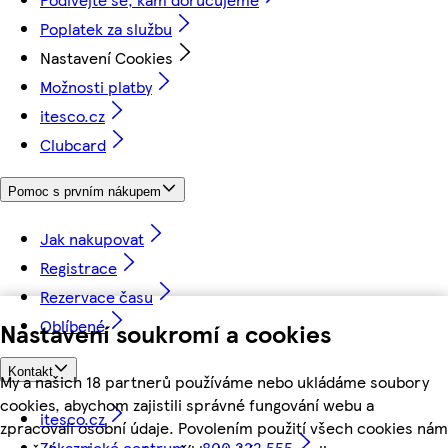
Poplatek za službu
Nastavení Cookies
Možnosti platby
itesco.cz
Clubcard
Pomoc s prvním nákupem
Jak nakupovat
Registrace
Rezervace času
Oblíbené
Nastavení soukromí a cookies
Kontakt
My a našich 18 partnerů používáme nebo ukládáme soubory
cookies, abychom zajistili správné fungování webu a
itesco.cz
zpracovali osobní údaje. Povolením použití všech cookies nám
Zákaznické centrum - 800 222 555