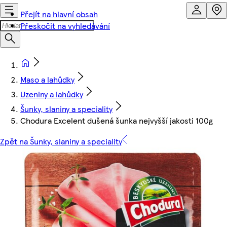
Přejít na hlavní obsah
Přeskočit na vyhledávání
Maso a lahůdky
Uzeniny a lahůdky
Šunky, slaniny a speciality
Chodura Excelent dušená šunka nejvyšší jakosti 100g
Zpět na Šunky, slaniny a speciality